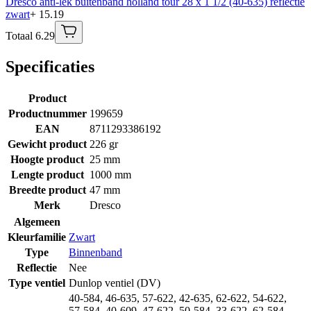
Dresco anti-lek buitenband holland tour 28 x 1 1/2 (40-635) reflectie
zwart
+ 15.19
Totaal 6.29
Specificaties
Product
Productnummer
199659
EAN
8711293386192
Gewicht product
226 gr
Hoogte product
25 mm
Lengte product
1000 mm
Breedte product
47 mm
Merk
Dresco
Algemeen
Kleurfamilie
Zwart
Type
Binnenband
Reflectie
Nee
Type ventiel
Dunlop ventiel (DV)
40-584
,
46-635
,
57-622
,
42-635
,
62-622
,
54-622
,
57-584
,
40-609
,
47-622
,
50-584
,
33-622
,
62-584
,