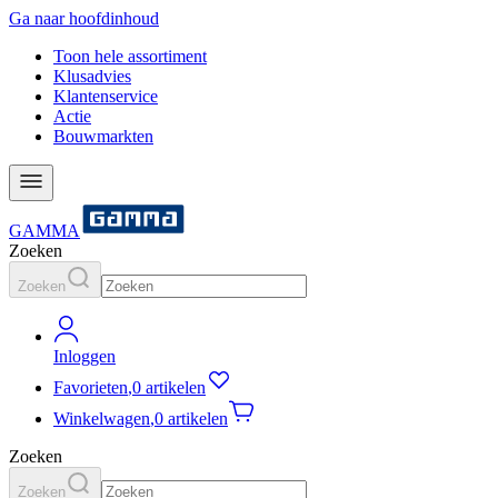
Ga naar hoofdinhoud
Toon hele assortiment
Klusadvies
Klantenservice
Actie
Bouwmarkten
GAMMA
Zoeken
Zoeken
Inloggen
Favorieten
,
0 artikelen
Winkelwagen
,
0 artikelen
Zoeken
Zoeken