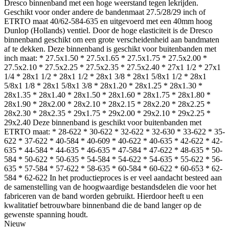
Dresco binnenband met een hoge weerstand tegen lekrijden.
Geschikt voor onder andere de bandenmaat 27.5/28/29 inch of
ETRTO maat 40/62-584-635 en uitgevoerd met een 40mm hoog
Dunlop (Hollands) ventiel. Door de hoge elasticiteit is de Dresco
binnenband geschikt om een grote verscheidenheid aan bandmaten
af te dekken. Deze binnenband is geschikt voor buitenbanden met
inch maat: * 27.5x1.50 * 27.5x1.65 * 27.5x1.75 * 27.5x2.00 *
27.5x2.10 * 27.5x2.25 * 27.5x2.35 * 27.5x2.40 * 27x1 1/2 * 27x1
1/4 * 28x1 1/2 * 28x1 1/2 * 28x1 3/8 * 28x1 5/8x1 1/2 * 28x1
5/8x1 1/8 * 28x1 5/8x1 3/8 * 28x1.20 * 28x1.25 * 28x1.30 *
28x1.35 * 28x1.40 * 28x1.50 * 28x1.60 * 28x1.75 * 28x1.80 *
28x1.90 * 28x2.00 * 28x2.10 * 28x2.15 * 28x2.20 * 28x2.25 *
28x2.30 * 28x2.35 * 29x1.75 * 29x2.00 * 29x2.10 * 29x2.25 *
29x2.40 Deze binnenband is geschikt voor buitenbanden met
ETRTO maat: * 28-622 * 30-622 * 32-622 * 32-630 * 33-622 * 35-
622 * 37-622 * 40-584 * 40-609 * 40-622 * 40-635 * 42-622 * 42-
635 * 44-584 * 44-635 * 46-635 * 47-584 * 47-622 * 48-635 * 50-
584 * 50-622 * 50-635 * 54-584 * 54-622 * 54-635 * 55-622 * 56-
635 * 57-584 * 57-622 * 58-635 * 60-584 * 60-622 * 60-653 * 62-
584 * 62-622 In het productieproces is er veel aandacht besteed aan
de samenstelling van de hoogwaardige bestandsdelen die voor het
fabriceren van de band worden gebruikt. Hierdoor heeft u een
kwalitatief betrouwbare binnenband die de band langer op de
gewenste spanning houdt.
Nieuw