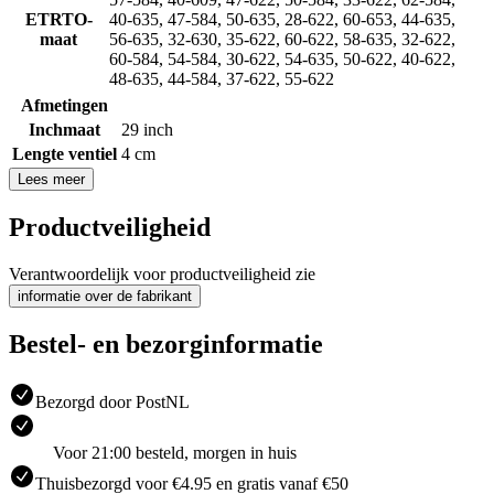
ETRTO-
40-635
,
47-584
,
50-635
,
28-622
,
60-653
,
44-635
,
maat
56-635
,
32-630
,
35-622
,
60-622
,
58-635
,
32-622
,
60-584
,
54-584
,
30-622
,
54-635
,
50-622
,
40-622
,
48-635
,
44-584
,
37-622
,
55-622
Afmetingen
Inchmaat
29 inch
Lengte ventiel
4 cm
Lees meer
Productveiligheid
Verantwoordelijk voor productveiligheid zie
informatie over de fabrikant
Bestel- en bezorginformatie
Bezorgd door PostNL
Voor 21:00 besteld, morgen in huis
Thuisbezorgd voor €4.95 en gratis vanaf €50