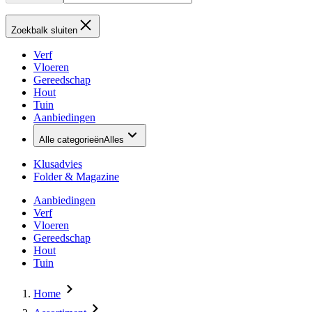
Zoekbalk sluiten
Verf
Vloeren
Gereedschap
Hout
Tuin
Aanbiedingen
Alle categorieën
Alles
Klusadvies
Folder & Magazine
Aanbiedingen
Verf
Vloeren
Gereedschap
Hout
Tuin
Home