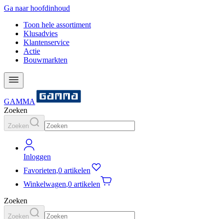
Ga naar hoofdinhoud
Toon hele assortiment
Klusadvies
Klantenservice
Actie
Bouwmarkten
GAMMA
Zoeken
Zoeken
Inloggen
Favorieten
,
0 artikelen
Winkelwagen
,
0 artikelen
Zoeken
Zoeken