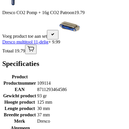
Dresco CO2 Pomp + 16g CO2 Patroon
19.79
Voeg product toe aan set
Dresco multitool 11-delig
+ 9.99
Totaal 19.79
Specificaties
Product
Productnummer
109114
EAN
8711293464586
Gewicht product
93 gr
Hoogte product
125 mm
Lengte product
30 mm
Breedte product
37 mm
Merk
Dresco
Algemeen