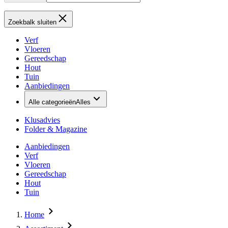
Zoekbalk sluiten
Verf
Vloeren
Gereedschap
Hout
Tuin
Aanbiedingen
Alle categorieën
Alles
Klusadvies
Folder & Magazine
Aanbiedingen
Verf
Vloeren
Gereedschap
Hout
Tuin
Home