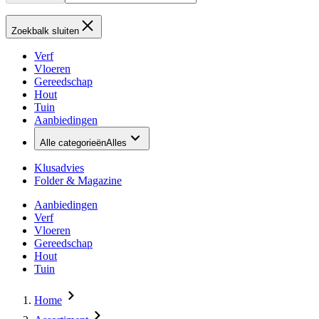
Zoekbalk sluiten
Verf
Vloeren
Gereedschap
Hout
Tuin
Aanbiedingen
Alle categorieën
Alles
Klusadvies
Folder & Magazine
Aanbiedingen
Verf
Vloeren
Gereedschap
Hout
Tuin
Home