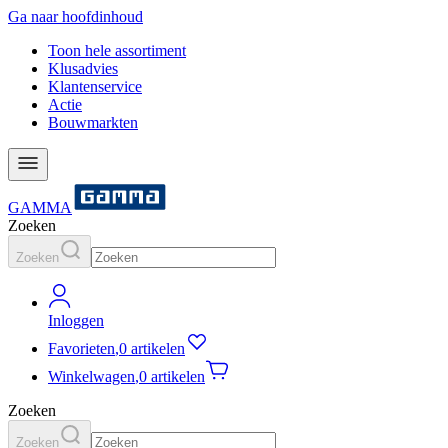
Ga naar hoofdinhoud
Toon hele assortiment
Klusadvies
Klantenservice
Actie
Bouwmarkten
GAMMA
Zoeken
Zoeken
Inloggen
Favorieten
,
0 artikelen
Winkelwagen
,
0 artikelen
Zoeken
Zoeken