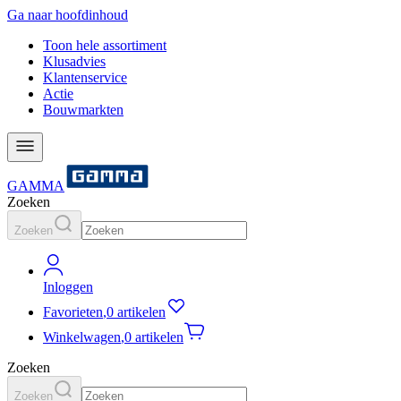
Ga naar hoofdinhoud
Toon hele assortiment
Klusadvies
Klantenservice
Actie
Bouwmarkten
GAMMA
Zoeken
Zoeken
Inloggen
Favorieten
,
0 artikelen
Winkelwagen
,
0 artikelen
Zoeken
Zoeken