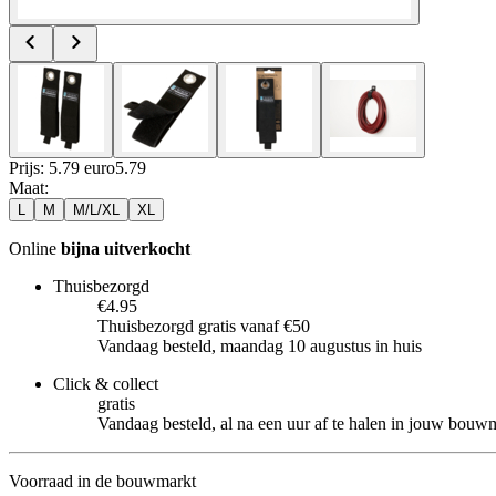
Prijs: 5.79 euro
5
.
79
Maat
:
L
M
M/L/XL
XL
Online
bijna uitverkocht
Thuisbezorgd
€4.95
Thuisbezorgd gratis vanaf €50
Vandaag besteld, maandag 10 augustus in huis
Click & collect
gratis
Vandaag besteld, al na een uur af te halen in jouw bouw
Voorraad in de bouwmarkt