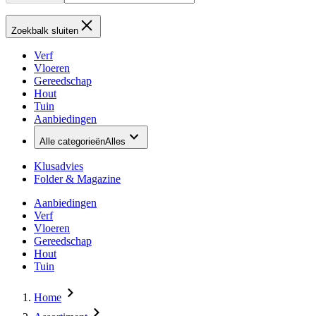
Zoekbalk sluiten
Verf
Vloeren
Gereedschap
Hout
Tuin
Aanbiedingen
Alle categorieën
Alles
Klusadvies
Folder & Magazine
Aanbiedingen
Verf
Vloeren
Gereedschap
Hout
Tuin
Home