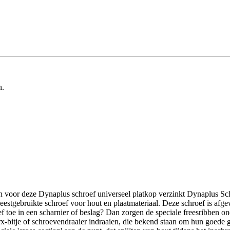
n.
dan voor deze Dynaplus schroef universeel platkop verzinkt Dynaplus 
estgebruikte schroef voor hout en plaatmateriaal. Deze schroef is afge
ef toe in een scharnier of beslag? Dan zorgen de speciale freesribben o
x-bitje of schroevendraaier indraaien, die bekend staan om hun goede g