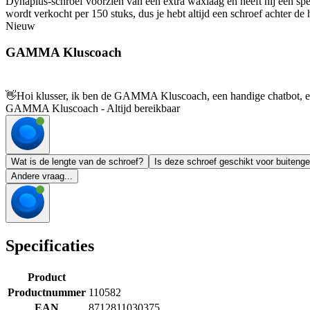
Dynaplus-schroef voorzien van een extra waxlaag en heeft hij een spec
wordt verkocht per 150 stuks, dus je hebt altijd een schroef achter 
Nieuw
GAMMA Kluscoach
👋
Hoi klusser, ik ben de GAMMA Kluscoach, een handige chatbot, en 
GAMMA Kluscoach - Altijd bereikbaar
Wat is de lengte van de schroef?
Is deze schroef geschikt voor buitenge
Andere vraag...
Specificaties
Product
Productnummer
110582
EAN
8712811030375