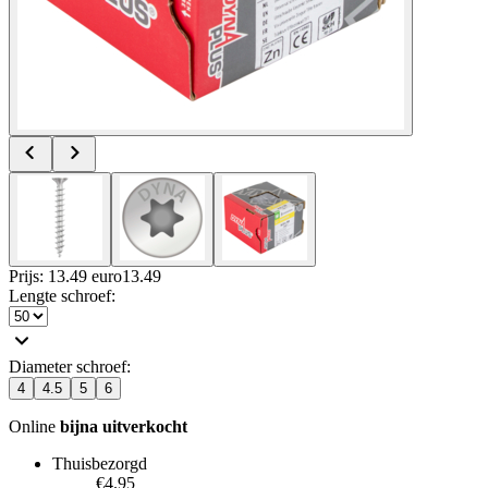
Prijs: 13.49 euro
13
.
49
Lengte schroef
:
Diameter schroef
:
4
4.5
5
6
Online
bijna uitverkocht
Thuisbezorgd
€4.95