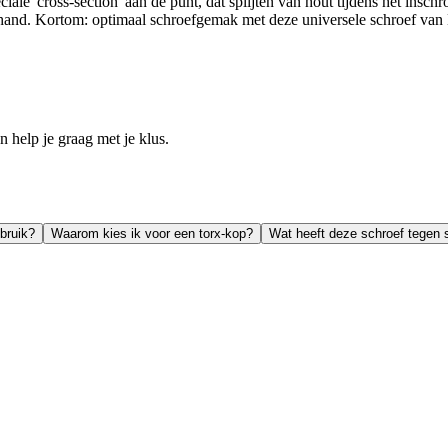
iale 'cross-section' aan de punt, dat splijten van hout tijdens het ins
de hand. Kortom: optimaal schroefgemak met deze universele schroef van
help je graag met je klus.
bruik?
Waarom kies ik voor een torx-kop?
Wat heeft deze schroef tegen s