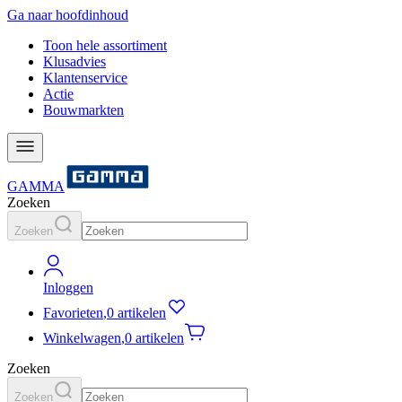
Ga naar hoofdinhoud
Toon hele assortiment
Klusadvies
Klantenservice
Actie
Bouwmarkten
GAMMA
Zoeken
Zoeken
Inloggen
Favorieten
,
0 artikelen
Winkelwagen
,
0 artikelen
Zoeken
Zoeken