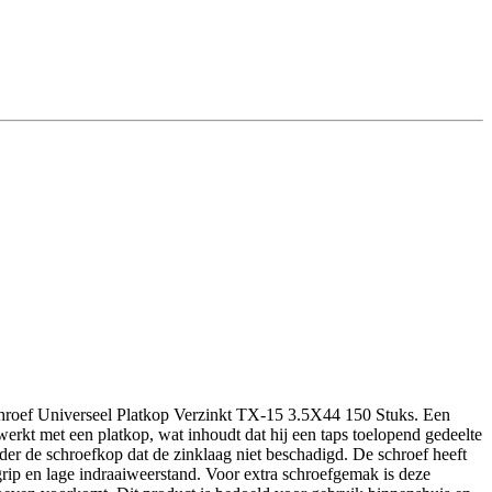
Schroef Universeel Platkop Verzinkt TX-15 3.5X44 150 Stuks. Een
werkt met een platkop, wat inhoudt dat hij een taps toelopend gedeelte
nder de schroefkop dat de zinklaag niet beschadigd. De schroef heeft
rip en lage indraaiweerstand. Voor extra schroefgemak is deze