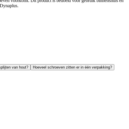
chroeven voorkomt. Dit product is bedoeld voor gebruik binnenshuis en
 Dynaplus.
plijten van hout?
Hoeveel schroeven zitten er in één verpakking?