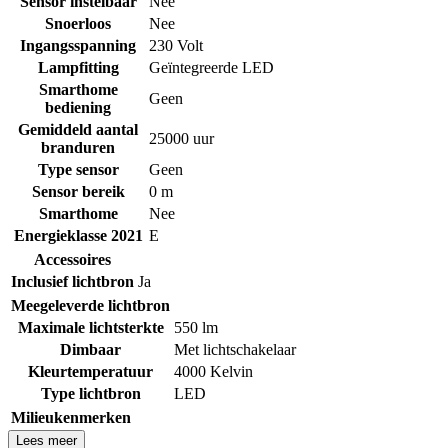
Sensor instelbaar
Nee
Snoerloos
Nee
Ingangsspanning
230 Volt
Lampfitting
Geïntegreerde LED
Smarthome
Geen
bediening
Gemiddeld aantal
25000 uur
branduren
Type sensor
Geen
Sensor bereik
0 m
Smarthome
Nee
Energieklasse 2021
E
Accessoires
Inclusief lichtbron
Ja
Meegeleverde lichtbron
Maximale lichtsterkte
550 lm
Dimbaar
Met lichtschakelaar
Kleurtemperatuur
4000 Kelvin
Type lichtbron
LED
Milieukenmerken
Lees meer