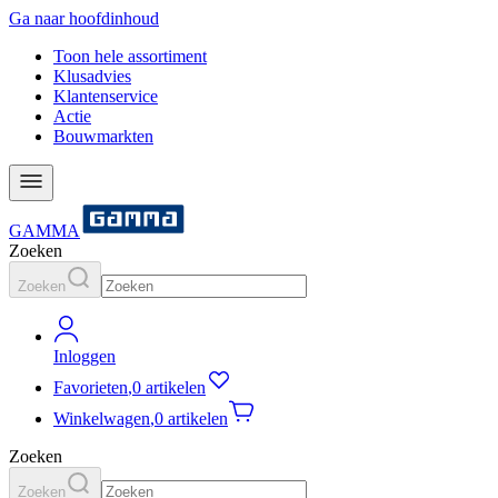
Ga naar hoofdinhoud
Toon hele assortiment
Klusadvies
Klantenservice
Actie
Bouwmarkten
GAMMA
Zoeken
Zoeken
Inloggen
Favorieten
,
0 artikelen
Winkelwagen
,
0 artikelen
Zoeken
Zoeken