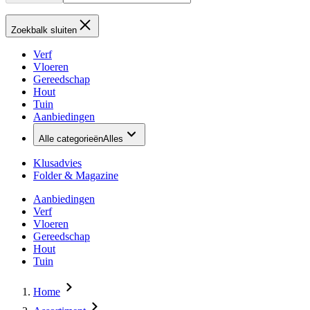
Zoekbalk sluiten
Verf
Vloeren
Gereedschap
Hout
Tuin
Aanbiedingen
Alle categorieën
Alles
Klusadvies
Folder & Magazine
Aanbiedingen
Verf
Vloeren
Gereedschap
Hout
Tuin
Home