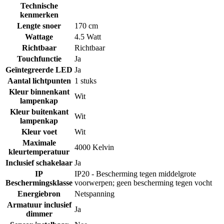
Technische
kenmerken
Lengte snoer
170 cm
Wattage
4.5 Watt
Richtbaar
Richtbaar
Touchfunctie
Ja
Geïntegreerde LED
Ja
Aantal lichtpunten
1 stuks
Kleur binnenkant
Wit
lampenkap
Kleur buitenkant
Wit
lampenkap
Kleur voet
Wit
Maximale
4000 Kelvin
kleurtemperatuur
Inclusief schakelaar
Ja
IP
IP20 - Bescherming tegen middelgrote
Beschermingsklasse
voorwerpen; geen bescherming tegen vocht
Energiebron
Netspanning
Armatuur inclusief
Ja
dimmer