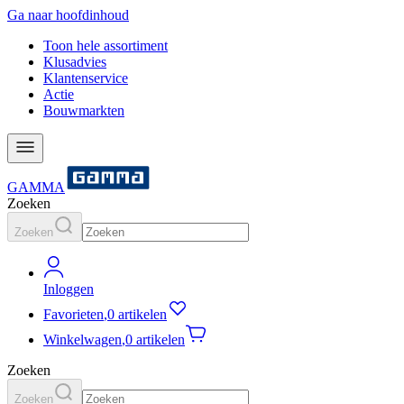
Ga naar hoofdinhoud
Toon hele assortiment
Klusadvies
Klantenservice
Actie
Bouwmarkten
GAMMA
Zoeken
Zoeken
Inloggen
Favorieten
,
0 artikelen
Winkelwagen
,
0 artikelen
Zoeken
Zoeken