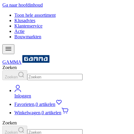
Ga naar hoofdinhoud
Toon hele assortiment
Klusadvies
Klantenservice
Actie
Bouwmarkten
GAMMA
Zoeken
Zoeken
Inloggen
Favorieten
,
0 artikelen
Winkelwagen
,
0 artikelen
Zoeken
Zoeken