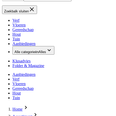
Zoekbalk sluiten
Verf
Vloeren
Gereedschap
Hout
Tuin
Aanbiedingen
Alle categorieën
Alles
Klusadvies
Folder & Magazine
Aanbiedingen
Verf
Vloeren
Gereedschap
Hout
Tuin
Home