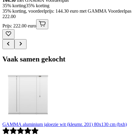
144.30
met GAMMA Voordeelpas
35% korting
35% korting
35% korting, voordeelprijs: 144.30 euro met GAMMA Voordeelpas
222
.
00
Prijs: 222.00 euro
Vaak samen gekocht
GAMMA aluminium jaloezie wit (kleurnr. 201) 80x130 cm (bxh)