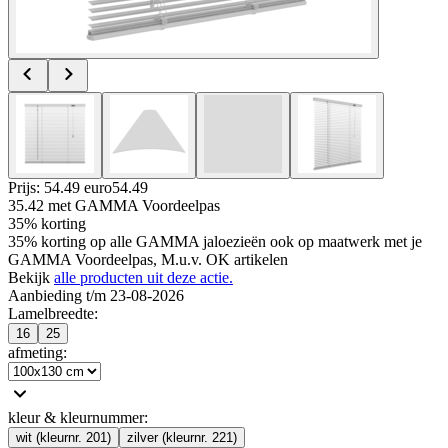
Prijs: 54.49 euro
54
.
49
35.42
met GAMMA Voordeelpas
35% korting
35% korting op alle GAMMA jaloezieën ook op maatwerk met je
GAMMA Voordeelpas, M.u.v. OK artikelen
Bekijk
alle producten uit deze actie.
Aanbieding t/m 23-08-2026
Lamelbreedte
:
16
25
afmeting
:
kleur & kleurnummer
:
wit (kleurnr. 201)
zilver (kleurnr. 221)