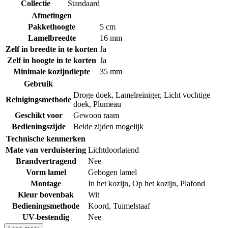
Collectie
Standaard
Afmetingen
Pakkethoogte
5 cm
Lamelbreedte
16 mm
Zelf in breedte in te korten
Ja
Zelf in hoogte in te korten
Ja
Minimale kozijndiepte
35 mm
Gebruik
Droge doek
,
Lamelreiniger
,
Licht vochtige
Reinigingsmethode
doek
,
Plumeau
Geschikt voor
Gewoon raam
Bedieningszijde
Beide zijden mogelijk
Technische kenmerken
Mate van verduistering
Lichtdoorlatend
Brandvertragend
Nee
Vorm lamel
Gebogen lamel
Montage
In het kozijn
,
Op het kozijn
,
Plafond
Kleur bovenbak
Wit
Bedieningsmethode
Koord
,
Tuimelstaaf
UV-bestendig
Nee