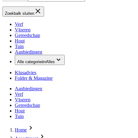
Zoekbalk sluiten
Verf
Vloeren
Gereedschap
Hout
Tuin
Aanbiedingen
Alle categorieën
Alles
Klusadvies
Folder & Magazine
Aanbiedingen
Verf
Vloeren
Gereedschap
Hout
Tuin
Home