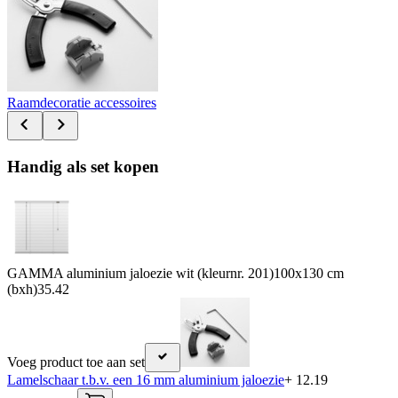
Raamdecoratie accessoires
Handig als set kopen
GAMMA aluminium jaloezie wit (kleurnr. 201)100x130 cm
(bxh)
35.42
Voeg product toe aan set
Lamelschaar t.b.v. een 16 mm aluminium jaloezie
+ 12.19