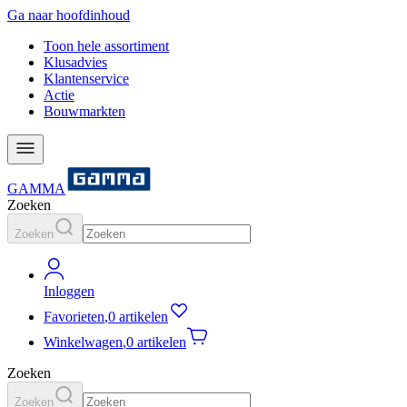
Ga naar hoofdinhoud
Toon hele assortiment
Klusadvies
Klantenservice
Actie
Bouwmarkten
GAMMA
Zoeken
Zoeken
Inloggen
Favorieten
,
0 artikelen
Winkelwagen
,
0 artikelen
Zoeken
Zoeken