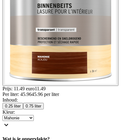
Prijs: 11.49 euro
11
.
49
Per
liter
:
45.96
45.96
per
liter
Inhoud
:
0.25 liter
0.75 liter
Kleur
:
Wat is je oppervlakte?