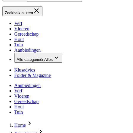
Zoekbalk sluiten
Verf
Vloeren
Gereedschap
Hout
Tuin
Aanbiedingen
Alle categorieën
Alles
Klusadvies
Folder & Magazine
Aanbiedingen
Verf
Vloeren
Gereedschap
Hout
Tuin
Home