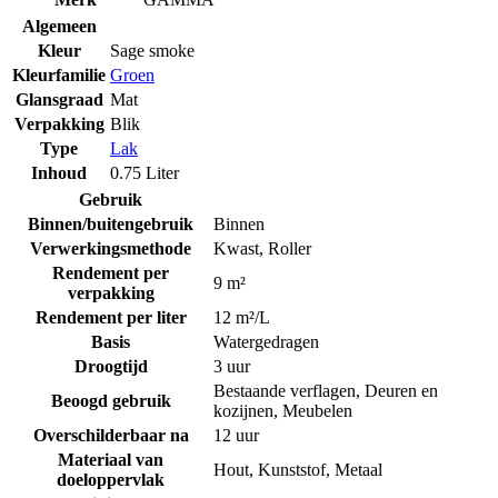
Algemeen
Kleur
Sage smoke
Kleurfamilie
Groen
Glansgraad
Mat
Verpakking
Blik
Type
Lak
Inhoud
0.75 Liter
Gebruik
Binnen/buitengebruik
Binnen
Verwerkingsmethode
Kwast
,
Roller
Rendement per
9 m²
verpakking
Rendement per liter
12 m²/L
Basis
Watergedragen
Droogtijd
3 uur
Bestaande verflagen
,
Deuren en
Beoogd gebruik
kozijnen
,
Meubelen
Overschilderbaar na
12 uur
Materiaal van
Hout
,
Kunststof
,
Metaal
doeloppervlak