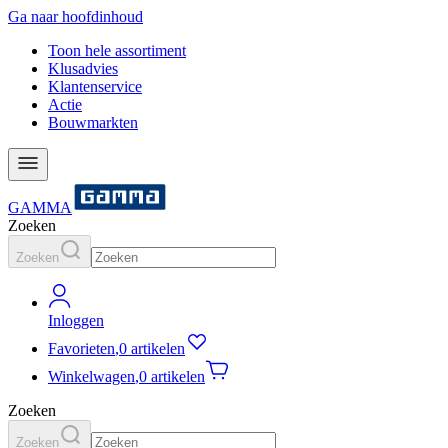
Ga naar hoofdinhoud
Toon hele assortiment
Klusadvies
Klantenservice
Actie
Bouwmarkten
GAMMA
Zoeken
Zoeken
Inloggen
Favorieten
,
0 artikelen
Winkelwagen
,
0 artikelen
Zoeken
Zoeken