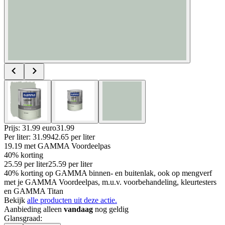
Prijs: 31.99 euro
31
.
99
Per
liter
:
31.99
42.65
per
liter
19.19
met GAMMA Voordeelpas
40% korting
25.59
per
liter
25.59
per
liter
40% korting op GAMMA binnen- en buitenlak, ook op mengverf
met je GAMMA Voordeelpas, m.u.v. voorbehandeling, kleurtesters
en GAMMA Titan
Bekijk
alle producten uit deze actie.
Aanbieding alleen
vandaag
nog geldig
Glansgraad
: