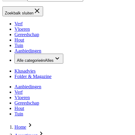
Zoekbalk sluiten
Verf
Vloeren
Gereedschap
Hout
Tuin
Aanbiedingen
Alle categorieën
Alles
Klusadvies
Folder & Magazine
Aanbiedingen
Verf
Vloeren
Gereedschap
Hout
Tuin
Home