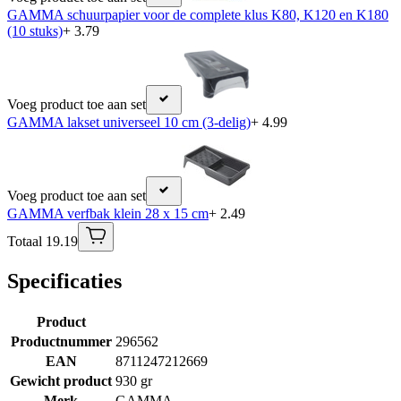
GAMMA schuurpapier voor de complete klus K80, K120 en K180
(10 stuks)
+ 3.79
Voeg product toe aan set
GAMMA lakset universeel 10 cm (3-delig)
+ 4.99
Voeg product toe aan set
GAMMA verfbak klein 28 x 15 cm
+ 2.49
Totaal 19.19
Specificaties
Product
Productnummer
296562
EAN
8711247212669
Gewicht product
930 gr
Merk
GAMMA