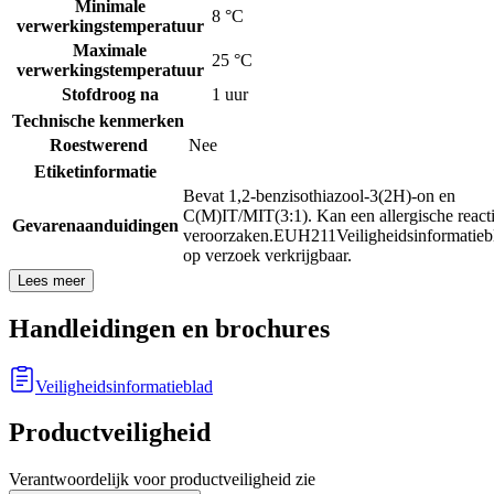
Minimale
8 °C
verwerkingstemperatuur
Maximale
25 °C
verwerkingstemperatuur
Stofdroog na
1 uur
Technische kenmerken
Roestwerend
Nee
Etiketinformatie
Bevat 1,2-benzisothiazool-3(2H)-on en
C(M)IT/MIT(3:1). Kan een allergische react
Gevarenaanduidingen
veroorzaken.
EUH211
Veiligheidsinformatieb
op verzoek verkrijgbaar.
Lees meer
Handleidingen en brochures
Veiligheidsinformatieblad
Productveiligheid
Verantwoordelijk voor productveiligheid zie