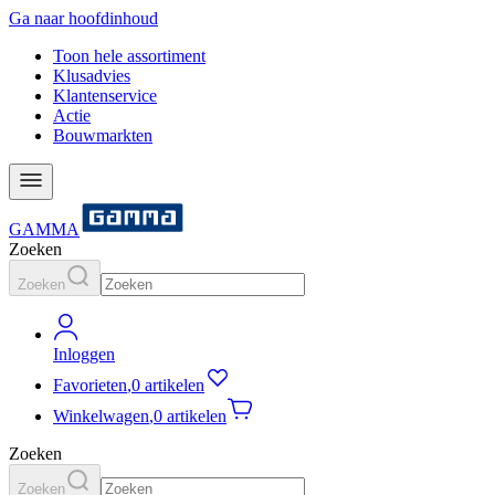
Ga naar hoofdinhoud
Toon hele assortiment
Klusadvies
Klantenservice
Actie
Bouwmarkten
GAMMA
Zoeken
Zoeken
Inloggen
Favorieten
,
0 artikelen
Winkelwagen
,
0 artikelen
Zoeken
Zoeken