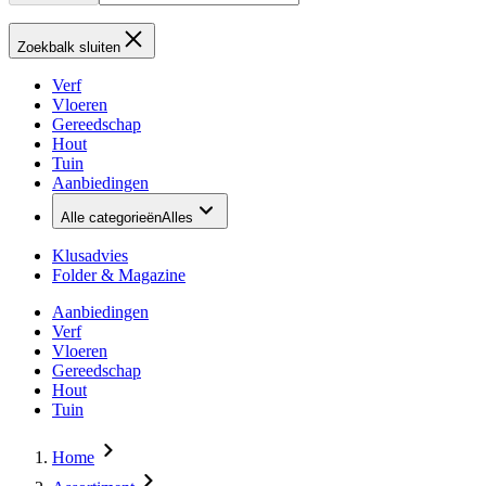
Zoekbalk sluiten
Verf
Vloeren
Gereedschap
Hout
Tuin
Aanbiedingen
Alle categorieën
Alles
Klusadvies
Folder & Magazine
Aanbiedingen
Verf
Vloeren
Gereedschap
Hout
Tuin
Home