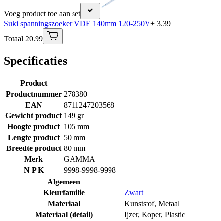
Voeg product toe aan set
Suki spanningszoeker VDE 140mm 120-250V
+ 3.39
Totaal 20.99
Specificaties
Product
Productnummer
278380
EAN
8711247203568
Gewicht product
149 gr
Hoogte product
105 mm
Lengte product
50 mm
Breedte product
80 mm
Merk
GAMMA
N P K
9998-9998-9998
Algemeen
Kleurfamilie
Zwart
Materiaal
Kunststof
,
Metaal
Materiaal (detail)
Ijzer
,
Koper
,
Plastic