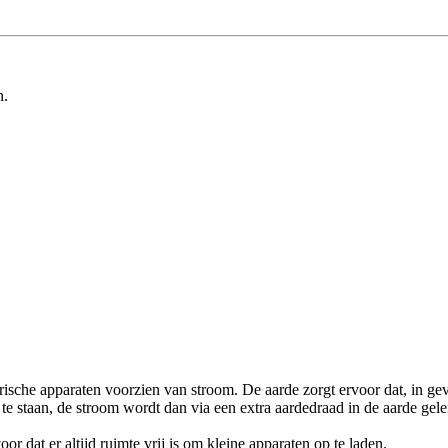
n.
e apparaten voorzien van stroom. De aarde zorgt ervoor dat, in geval
 staan, de stroom wordt dan via een extra aardedraad in de aarde gele
r dat er altijd ruimte vrij is om kleine apparaten op te laden.