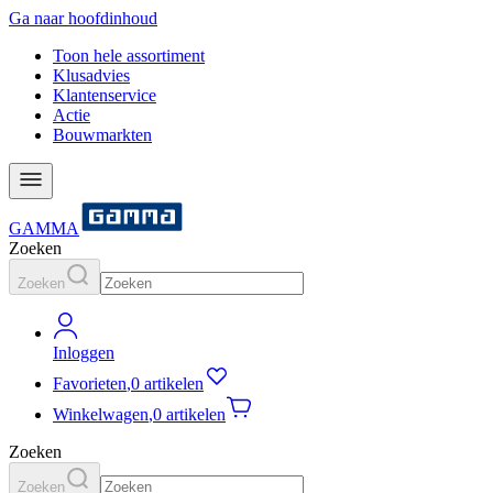
Ga naar hoofdinhoud
Toon hele assortiment
Klusadvies
Klantenservice
Actie
Bouwmarkten
GAMMA
Zoeken
Zoeken
Inloggen
Favorieten
,
0 artikelen
Winkelwagen
,
0 artikelen
Zoeken
Zoeken