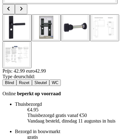
Prijs: 42.99 euro
42
.
99
Type deurschild
:
Blind
Rozet
Sleutel
WC
Online
beperkt op voorraad
Thuisbezorgd
€4.95
Thuisbezorgd gratis vanaf €50
Vandaag besteld, dinsdag 11 augustus in huis
Bezorgd in bouwmarkt
gratis