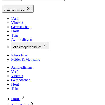
Zoekbalk sluiten
Verf
Vloeren
Gereedschap
Hout
Tuin
Aanbiedingen
Alle categorieën
Alles
Klusadvies
Folder & Magazine
Aanbiedingen
Verf
Vloeren
Gereedschap
Hout
Tuin
Home