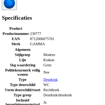
Specificaties
Product
Productnummer
239777
EAN
8712006075761
Merk
GAMMA
Algemeen
Stijlgroep
Modern
Lijn
Krakau
Skg waardering
Geen
Politiekeurmerk veilig
Nee
wonen
Type
Deurkruk
Type deurschild
WC
Vorm deurschild/rozet
Rechthoek
Type greep
Deurkruk/deurkruk
Inclusief
Ja
bevestigingsmateriaal