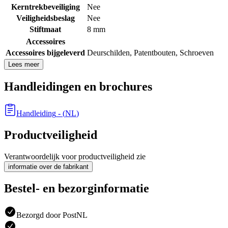
Kerntrekbeveiliging
Nee
Veiligheidsbeslag
Nee
Stiftmaat
8 mm
Accessoires
Accessoires bijgeleverd
Deurschilden
,
Patentbouten
,
Schroeven
Lees meer
Handleidingen en brochures
Handleiding
- (
NL
)
Productveiligheid
Verantwoordelijk voor productveiligheid zie
informatie over de fabrikant
Bestel- en bezorginformatie
Bezorgd door PostNL