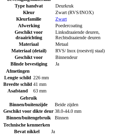
Type handvat
Deurkruk
Kleur
Zwart (RVS/INOX)
Kleurfamilie
Zwart
Afwerking
Poedercoating
Geschikt voor
Linksdraaiende deuren
,
draairichting
Rechtsdraaiende deuren
Materiaal
Metaal
Materiaal (detail)
RVS/ Inox (roestvrij staal)
Geschikt voor
Binnendeur
Blinde bevestiging
Ja
Afmetingen
Lengte schild
226 mm
Breedte schild
41 mm
Asafstand
63 mm
Gebruik
Binnen/buitenzijde
Beide zijden
Geschikt voor dikte deur
38.0-44.0 mm
Binnen/buitengebruik
Binnen
Technische kenmerken
Bevat nikkel
Ja