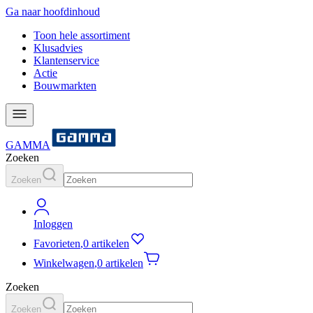
Ga naar hoofdinhoud
Toon hele assortiment
Klusadvies
Klantenservice
Actie
Bouwmarkten
GAMMA
Zoeken
Zoeken
Inloggen
Favorieten
,
0 artikelen
Winkelwagen
,
0 artikelen
Zoeken
Zoeken