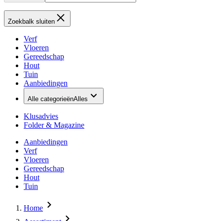
Zoekbalk sluiten
Verf
Vloeren
Gereedschap
Hout
Tuin
Aanbiedingen
Alle categorieën
Alles
Klusadvies
Folder & Magazine
Aanbiedingen
Verf
Vloeren
Gereedschap
Hout
Tuin
Home