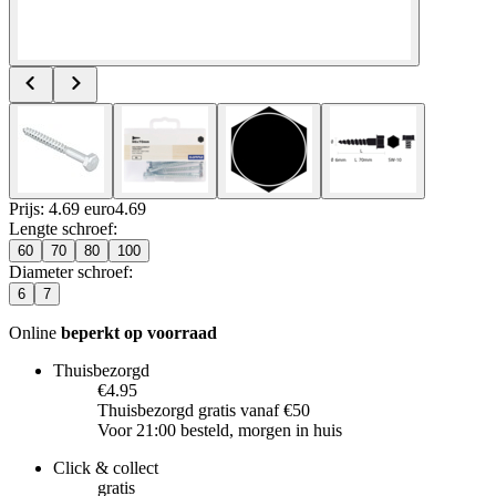
Prijs: 4.69 euro
4
.
69
Lengte schroef
:
60
70
80
100
Diameter schroef
:
6
7
Online
beperkt op voorraad
Thuisbezorgd
€4.95
Thuisbezorgd gratis vanaf €50
Voor 21:00 besteld, morgen in huis
Click & collect
gratis