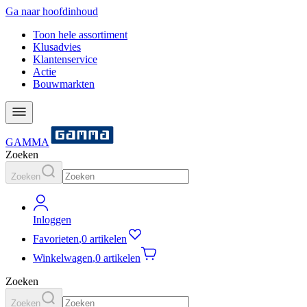
Ga naar hoofdinhoud
Toon hele assortiment
Klusadvies
Klantenservice
Actie
Bouwmarkten
GAMMA
Zoeken
Zoeken
Inloggen
Favorieten
,
0 artikelen
Winkelwagen
,
0 artikelen
Zoeken
Zoeken