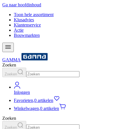
Ga naar hoofdinhoud
Toon hele assortiment
Klusadvies
Klantenservice
Actie
Bouwmarkten
GAMMA
Zoeken
Zoeken
Inloggen
Favorieten
,
0 artikelen
Winkelwagen
,
0 artikelen
Zoeken
Zoeken