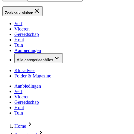
Zoekbalk sluiten
Verf
Vloeren
Gereedschap
Hout
Tuin
Aanbiedingen
Alle categorieën
Alles
Klusadvies
Folder & Magazine
Aanbiedingen
Verf
Vloeren
Gereedschap
Hout
Tuin
Home