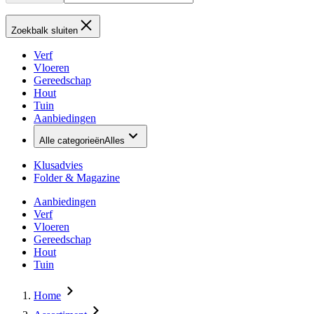
Zoekbalk sluiten
Verf
Vloeren
Gereedschap
Hout
Tuin
Aanbiedingen
Alle categorieën
Alles
Klusadvies
Folder & Magazine
Aanbiedingen
Verf
Vloeren
Gereedschap
Hout
Tuin
Home