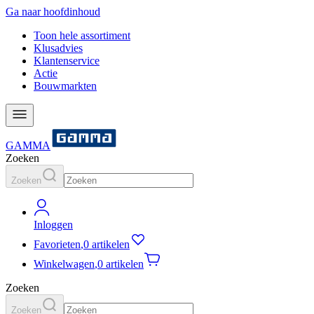
Ga naar hoofdinhoud
Toon hele assortiment
Klusadvies
Klantenservice
Actie
Bouwmarkten
GAMMA
Zoeken
Zoeken
Inloggen
Favorieten
,
0 artikelen
Winkelwagen
,
0 artikelen
Zoeken
Zoeken