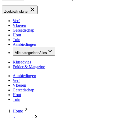
Zoekbalk sluiten
Verf
Vloeren
Gereedschap
Hout
Tuin
Aanbiedingen
Alle categorieën
Alles
Klusadvies
Folder & Magazine
Aanbiedingen
Verf
Vloeren
Gereedschap
Hout
Tuin
Home