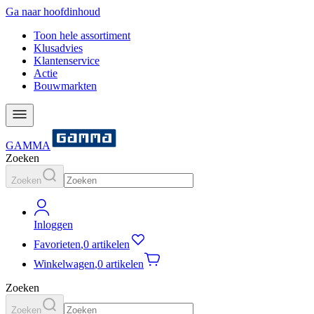
Ga naar hoofdinhoud
Toon hele assortiment
Klusadvies
Klantenservice
Actie
Bouwmarkten
GAMMA
Zoeken
Zoeken
Inloggen
Favorieten
,
0 artikelen
Winkelwagen
,
0 artikelen
Zoeken
Zoeken