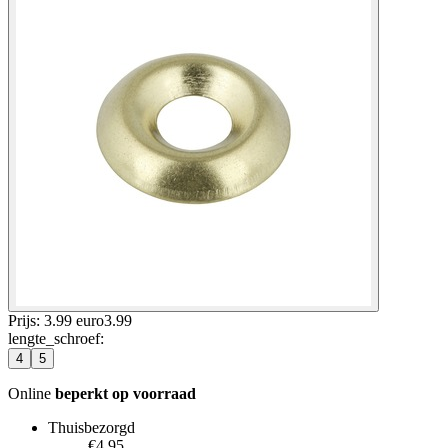
Prijs: 3.99 euro
3
.
99
lengte_schroef
:
4
5
Online
beperkt op voorraad
Thuisbezorgd
€4.95