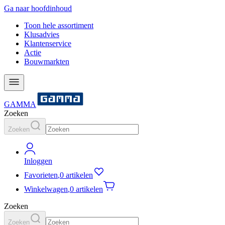
Ga naar hoofdinhoud
Toon hele assortiment
Klusadvies
Klantenservice
Actie
Bouwmarkten
GAMMA
Zoeken
Zoeken
Inloggen
Favorieten
,
0 artikelen
Winkelwagen
,
0 artikelen
Zoeken
Zoeken