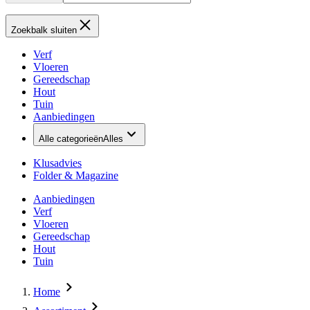
Zoekbalk sluiten
Verf
Vloeren
Gereedschap
Hout
Tuin
Aanbiedingen
Alle categorieën
Alles
Klusadvies
Folder & Magazine
Aanbiedingen
Verf
Vloeren
Gereedschap
Hout
Tuin
Home