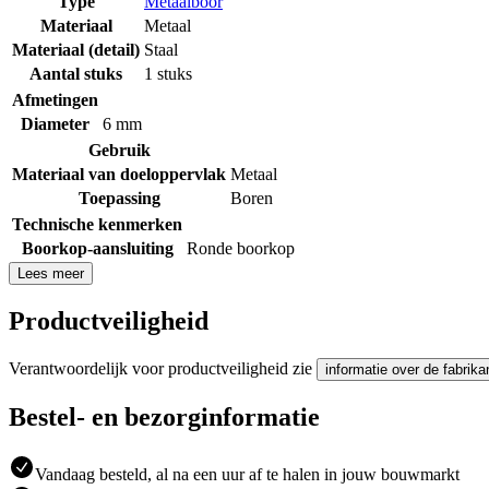
Type
Metaalboor
Materiaal
Metaal
Materiaal (detail)
Staal
Aantal stuks
1 stuks
Afmetingen
Diameter
6 mm
Gebruik
Materiaal van doeloppervlak
Metaal
Toepassing
Boren
Technische kenmerken
Boorkop-aansluiting
Ronde boorkop
Lees meer
Productveiligheid
Verantwoordelijk voor productveiligheid zie
informatie over de fabrika
Bestel- en bezorginformatie
Vandaag besteld, al na een uur af te halen in jouw bouwmarkt