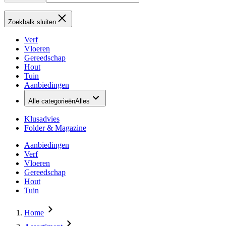
Zoekbalk sluiten
Verf
Vloeren
Gereedschap
Hout
Tuin
Aanbiedingen
Alle categorieën
Alles
Klusadvies
Folder & Magazine
Aanbiedingen
Verf
Vloeren
Gereedschap
Hout
Tuin
Home