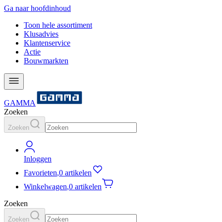
Ga naar hoofdinhoud
Toon hele assortiment
Klusadvies
Klantenservice
Actie
Bouwmarkten
GAMMA
Zoeken
Zoeken
Inloggen
Favorieten
,
0 artikelen
Winkelwagen
,
0 artikelen
Zoeken
Zoeken