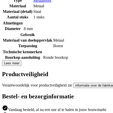
Type
Metaalboor
Materiaal
Metaal
Materiaal (detail)
Staal
Aantal stuks
1 stuks
Afmetingen
Diameter
8 mm
Gebruik
Materiaal van doeloppervlak
Metaal
Toepassing
Boren
Technische kenmerken
Boorkop-aansluiting
Ronde boorkop
Lees meer
Productveiligheid
Verantwoordelijk voor productveiligheid zie
informatie over de fabrika
Bestel- en bezorginformatie
Vandaag besteld, al na een uur af te halen in jouw bouwmarkt