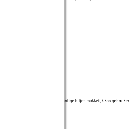
s/bits
er bij, zodat je de (bijna altijd) zeskantige bitjes makkelijk kan gebr