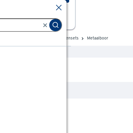
Sluiten
Sluiten
schap accessoires
Boren en borensets
Metaalboor