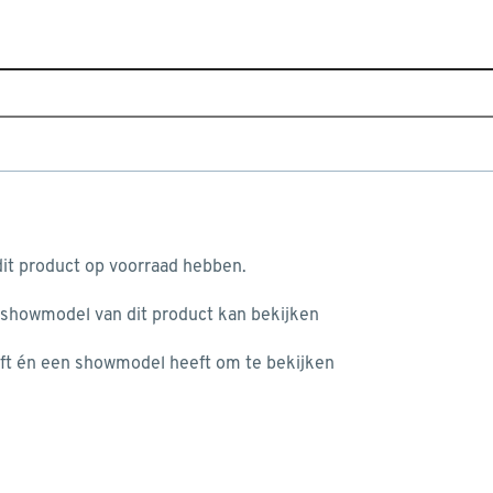
Sluiten
Home
Assortiment
Gereedschap
Elektrisch gereed
Je gekozen filters:
aan je winkelwagen
Type
Metaalboor
it product op voorraad hebben.
 showmodel van dit product kan bekijken
n je winkelwagen:
Type
ft én een showmodel heeft om te bekijken
Gatenzaag
(46)
Betonboor
(67)
Metaalboor
Metaalboor
(119)
misgegaan...