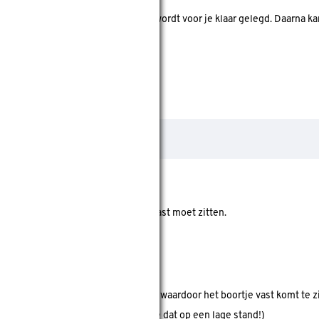
d. Je betaalt online en het product wordt voor je klaar gelegd. Daarna k
der de klus, hoe beter het boortje vast moet zitten.
kop en draait de boorkop naar rechts, waardoor het boortje vast komt te z
hine naar rechts laten draaien (doe dat op een lage stand!)