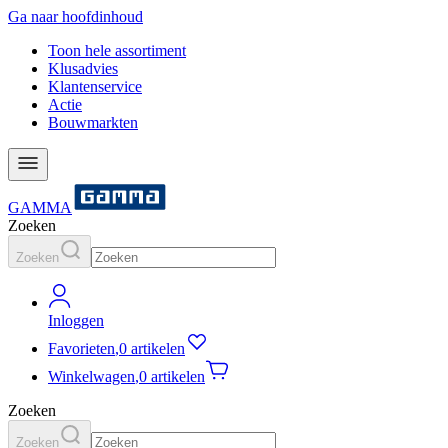
Ga naar hoofdinhoud
Toon hele assortiment
Klusadvies
Klantenservice
Actie
Bouwmarkten
GAMMA
Zoeken
Zoeken
Inloggen
Favorieten
,
0 artikelen
Winkelwagen
,
0 artikelen
Zoeken
Zoeken