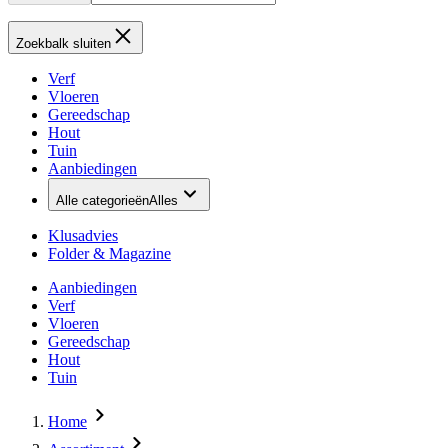
Zoekbalk sluiten
Verf
Vloeren
Gereedschap
Hout
Tuin
Aanbiedingen
Alle categorieën
Alles
Klusadvies
Folder & Magazine
Aanbiedingen
Verf
Vloeren
Gereedschap
Hout
Tuin
Home