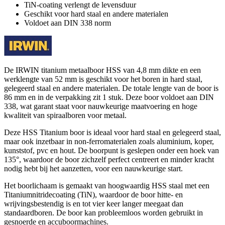
TiN-coating verlengt de levensduur
Geschikt voor hard staal en andere materialen
Voldoet aan DIN 338 norm
De IRWIN titanium metaalboor HSS van 4,8 mm dikte en een
werklengte van 52 mm is geschikt voor het boren in hard staal,
gelegeerd staal en andere materialen. De totale lengte van de boor is
86 mm en in de verpakking zit 1 stuk. Deze boor voldoet aan DIN
338, wat garant staat voor nauwkeurige maatvoering en hoge
kwaliteit van spiraalboren voor metaal.
Deze HSS Titanium boor is ideaal voor hard staal en gelegeerd staal,
maar ook inzetbaar in non-ferromaterialen zoals aluminium, koper,
kunststof, pvc en hout. De boorpunt is geslepen onder een hoek van
135°, waardoor de boor zichzelf perfect centreert en minder kracht
nodig hebt bij het aanzetten, voor een nauwkeurige start.
Het boorlichaam is gemaakt van hoogwaardig HSS staal met een
Titaniumnitridecoating (TiN), waardoor de boor hitte- en
wrijvingsbestendig is en tot vier keer langer meegaat dan
standaardboren. De boor kan probleemloos worden gebruikt in
gesnoerde en accuboormachines.