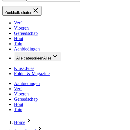
Zoekbalk sluiten
Verf
Vloeren
Gereedschap
Hout
Tuin
Aanbiedingen
Alle categorieën
Alles
Klusadvies
Folder & Magazine
Aanbiedingen
Verf
Vloeren
Gereedschap
Hout
Tuin
Home