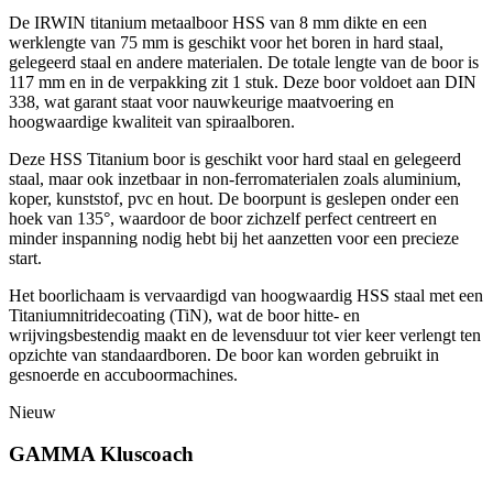
De IRWIN titanium metaalboor HSS van 8 mm dikte en een
werklengte van 75 mm is geschikt voor het boren in hard staal,
gelegeerd staal en andere materialen. De totale lengte van de boor is
117 mm en in de verpakking zit 1 stuk. Deze boor voldoet aan DIN
338, wat garant staat voor nauwkeurige maatvoering en
hoogwaardige kwaliteit van spiraalboren.
Deze HSS Titanium boor is geschikt voor hard staal en gelegeerd
staal, maar ook inzetbaar in non-ferromaterialen zoals aluminium,
koper, kunststof, pvc en hout. De boorpunt is geslepen onder een
hoek van 135°, waardoor de boor zichzelf perfect centreert en
minder inspanning nodig hebt bij het aanzetten voor een precieze
start.
Het boorlichaam is vervaardigd van hoogwaardig HSS staal met een
Titaniumnitridecoating (TiN), wat de boor hitte- en
wrijvingsbestendig maakt en de levensduur tot vier keer verlengt ten
opzichte van standaardboren. De boor kan worden gebruikt in
gesnoerde en accuboormachines.
Nieuw
GAMMA Kluscoach