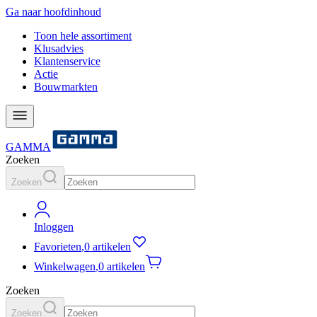
Ga naar hoofdinhoud
Toon hele assortiment
Klusadvies
Klantenservice
Actie
Bouwmarkten
GAMMA
Zoeken
Zoeken
Inloggen
Favorieten
,
0 artikelen
Winkelwagen
,
0 artikelen
Zoeken
Zoeken