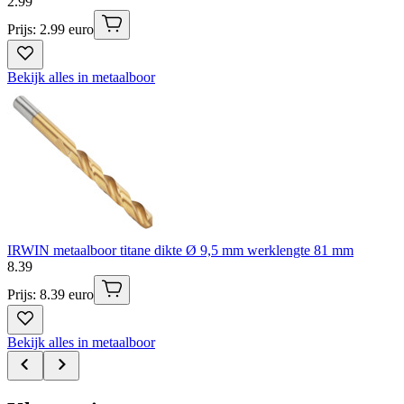
2
.
99
Prijs: 2.99 euro
Bekijk alles in metaalboor
IRWIN metaalboor titane dikte Ø 9,5 mm werklengte 81 mm
8
.
39
Prijs: 8.39 euro
Bekijk alles in metaalboor