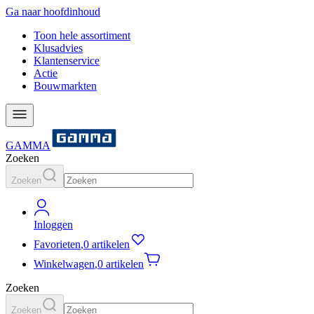
Ga naar hoofdinhoud
Toon hele assortiment
Klusadvies
Klantenservice
Actie
Bouwmarkten
GAMMA
Zoeken
Zoeken
Inloggen
Favorieten
,
0 artikelen
Winkelwagen
,
0 artikelen
Zoeken
Zoeken