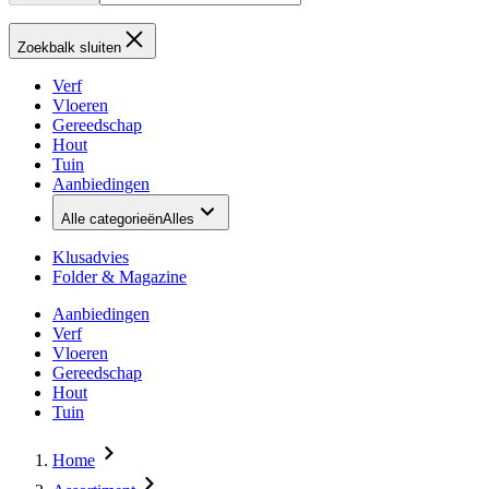
Zoekbalk sluiten
Verf
Vloeren
Gereedschap
Hout
Tuin
Aanbiedingen
Alle categorieën
Alles
Klusadvies
Folder & Magazine
Aanbiedingen
Verf
Vloeren
Gereedschap
Hout
Tuin
Home