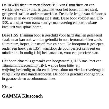
De IRWIN titanium metaalboor HSS van 6 mm dikte en een
werklengte van 57 mm is geschikt voor het boren in hard staal,
gelegeerd staal en andere materialen. De totale lengte van de boor is
93 mm en in de verpakking zit 1 stuk. Deze boor voldoet aan DIN
338, wat staat voor nauwkeurige maatvoering en betrouwbare
kwaliteit van spiraalboren.
Deze HSS Titanium boor is geschikt voor hard staal en gelegeerd
staal, maar kan ook worden gebruikt in non-ferromaterialen zoals
aluminium, koper, kunststof, pvc en hout. De boorpunt is geslepen
onder een hoek van 135°, waardoor de boor perfect centreert en
minder kracht nodig is bij het aanzetten, voor een precieze start.
Het boorlichaam is gemaakt van hoogwaardig HSS staal met een
Titaniumnitridecoating (TiN), wat de boor hitte- en
wrijvingsbestendig maakt en de levensduur tot vier keer verlengt in
vergelijking met standaardboren. De boor is geschikt voor gebruik
in gesnoerde en accuboormachines.
Nieuw
GAMMA Kluscoach