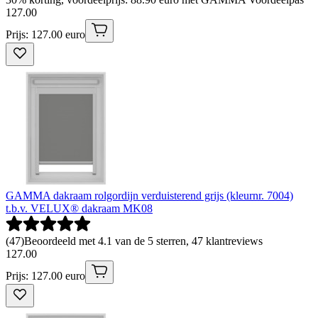
127
.
00
Prijs: 127.00 euro
GAMMA dakraam rolgordijn verduisterend grijs (kleurnr. 7004)
t.b.v. VELUX® dakraam MK08
(
47
)
Beoordeeld met 4.1 van de 5 sterren, 47 klantreviews
127
.
00
Prijs: 127.00 euro