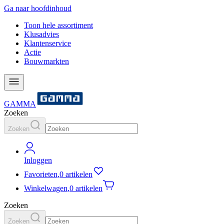
Ga naar hoofdinhoud
Toon hele assortiment
Klusadvies
Klantenservice
Actie
Bouwmarkten
GAMMA
Zoeken
Zoeken
Inloggen
Favorieten
,
0 artikelen
Winkelwagen
,
0 artikelen
Zoeken
Zoeken