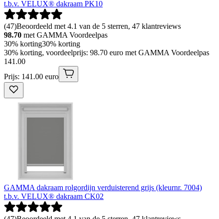
t.b.v. VELUX® dakraam PK10
(
47
)
Beoordeeld met 4.1 van de 5 sterren, 47 klantreviews
98.70
met GAMMA Voordeelpas
30% korting
30% korting
30% korting, voordeelprijs: 98.70 euro met GAMMA Voordeelpas
141
.
00
Prijs: 141.00 euro
GAMMA dakraam rolgordijn verduisterend grijs (kleurnr. 7004)
t.b.v. VELUX® dakraam CK02
(
47
)
Beoordeeld met 4.1 van de 5 sterren, 47 klantreviews