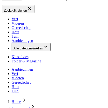
Zoekbalk sluiten
Verf
Vloeren
Gereedschap
Hout
Tuin
Aanbiedingen
Alle categorieën
Alles
Klusadvies
Folder & Magazine
Aanbiedingen
Verf
Vloeren
Gereedschap
Hout
Tuin
Home