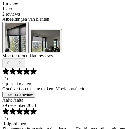
1 review
1 ster
2 reviews
Afbeeldingen van klanten
Meeste sterren klantreviews
5
/5
Op maat maken
Goed zelf op maat te maken. Mooie kwaliteit.
Lees hele review
Anita Anita
29 december 2023
5
/5
Rolgordijnen
Zie tevens mijn reactie op de jaloezieën. Erg blij met mijn aankopen