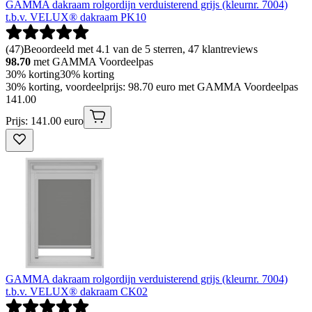
GAMMA dakraam rolgordijn verduisterend grijs (kleurnr. 7004)
t.b.v. VELUX® dakraam PK10
(
47
)
Beoordeeld met 4.1 van de 5 sterren, 47 klantreviews
98.70
met GAMMA Voordeelpas
30% korting
30% korting
30% korting, voordeelprijs: 98.70 euro met GAMMA Voordeelpas
141
.
00
Prijs: 141.00 euro
GAMMA dakraam rolgordijn verduisterend grijs (kleurnr. 7004)
t.b.v. VELUX® dakraam CK02