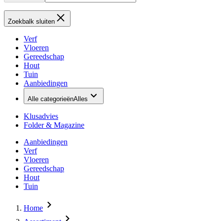
Zoekbalk sluiten
Verf
Vloeren
Gereedschap
Hout
Tuin
Aanbiedingen
Alle categorieën
Alles
Klusadvies
Folder & Magazine
Aanbiedingen
Verf
Vloeren
Gereedschap
Hout
Tuin
Home