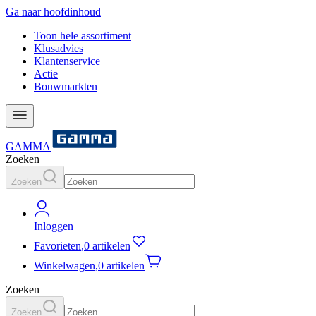
Ga naar hoofdinhoud
Toon hele assortiment
Klusadvies
Klantenservice
Actie
Bouwmarkten
GAMMA
Zoeken
Zoeken
Inloggen
Favorieten
,
0 artikelen
Winkelwagen
,
0 artikelen
Zoeken
Zoeken