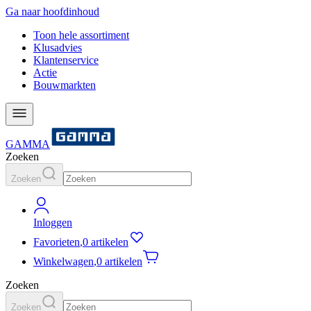
Ga naar hoofdinhoud
Toon hele assortiment
Klusadvies
Klantenservice
Actie
Bouwmarkten
GAMMA
Zoeken
Zoeken
Inloggen
Favorieten
,
0 artikelen
Winkelwagen
,
0 artikelen
Zoeken
Zoeken