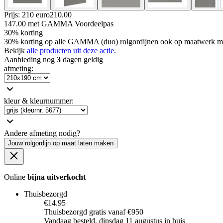
Prijs: 210 euro
210
.
00
147.00
met GAMMA Voordeelpas
30% korting
30% korting op alle GAMMA (duo) rolgordijnen ook op maatwerk m
Bekijk
alle producten uit deze actie.
Aanbieding nog
3
dagen geldig
afmeting
:
kleur & kleurnummer
:
Andere afmeting nodig?
Jouw rolgordijn op maat laten maken
Online
bijna uitverkocht
Thuisbezorgd
€14.95
Thuisbezorgd gratis vanaf €950
Vandaag besteld, dinsdag 11 augustus in huis