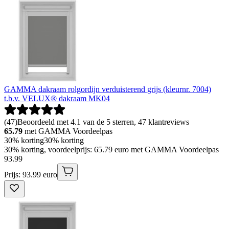
GAMMA dakraam rolgordijn verduisterend grijs (kleurnr. 7004)
t.b.v. VELUX® dakraam MK04
(
47
)
Beoordeeld met 4.1 van de 5 sterren, 47 klantreviews
65.79
met GAMMA Voordeelpas
30% korting
30% korting
30% korting, voordeelprijs: 65.79 euro met GAMMA Voordeelpas
93
.
99
Prijs: 93.99 euro