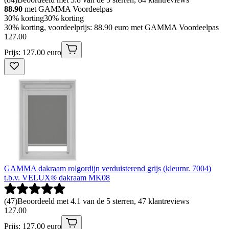
88.90
met GAMMA Voordeelpas
30% korting
30% korting
30% korting, voordeelprijs: 88.90 euro met GAMMA Voordeelpas
127
.
00
Prijs: 127.00 euro
GAMMA dakraam rolgordijn verduisterend grijs (kleurnr. 7004)
t.b.v. VELUX® dakraam MK08
(
47
)
Beoordeeld met 4.1 van de 5 sterren, 47 klantreviews
127
.
00
Prijs: 127.00 euro