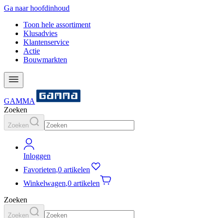
Ga naar hoofdinhoud
Toon hele assortiment
Klusadvies
Klantenservice
Actie
Bouwmarkten
GAMMA
Zoeken
Zoeken
Inloggen
Favorieten
,
0 artikelen
Winkelwagen
,
0 artikelen
Zoeken
Zoeken