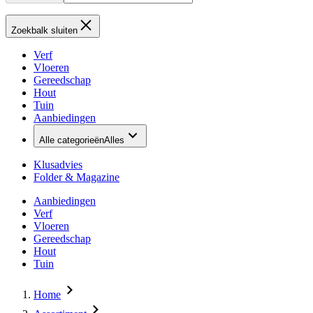
Zoekbalk sluiten
Verf
Vloeren
Gereedschap
Hout
Tuin
Aanbiedingen
Alle categorieën
Alles
Klusadvies
Folder & Magazine
Aanbiedingen
Verf
Vloeren
Gereedschap
Hout
Tuin
Home