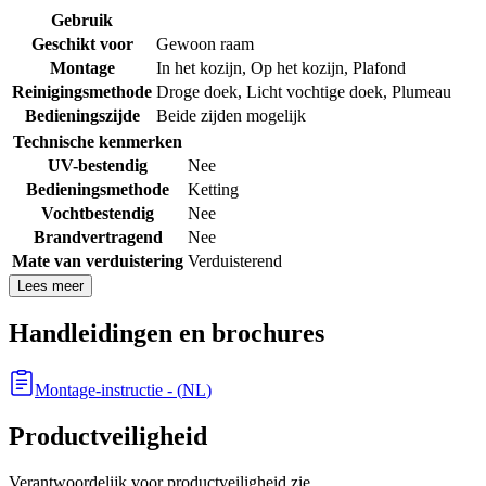
Gebruik
Geschikt voor
Gewoon raam
Montage
In het kozijn
,
Op het kozijn
,
Plafond
Reinigingsmethode
Droge doek
,
Licht vochtige doek
,
Plumeau
Bedieningszijde
Beide zijden mogelijk
Technische kenmerken
UV-bestendig
Nee
Bedieningsmethode
Ketting
Vochtbestendig
Nee
Brandvertragend
Nee
Mate van verduistering
Verduisterend
Lees meer
Handleidingen en brochures
Montage-instructie
- (
NL
)
Productveiligheid
Verantwoordelijk voor productveiligheid zie