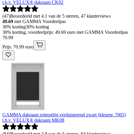
t.b.v. VELUX® dakraam CK02
(
47
)
Beoordeeld met 4.1 van de 5 sterren, 47 klantreviews
49.69
met GAMMA Voordeelpas
30% korting
30% korting
30% korting, voordeelprijs: 49.69 euro met GAMMA Voordeelpas
70
.
99
Prijs: 70.99 euro
GAMMA dakraam rolgordijn verduisterend zwart (kleurnr. 7005)
t.b.v. VELUX® dakraam MK08
(
84
)
Beoordeeld met 3.8 van de 5 sterren, 84 klantreviews