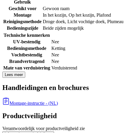
Gebruik
Geschikt voor
Gewoon raam
Montage
In het kozijn
,
Op het kozijn
,
Plafond
Reinigingsmethode
Droge doek
,
Licht vochtige doek
,
Plumeau
Bedieningszijde
Beide zijden mogelijk
Technische kenmerken
UV-bestendig
Nee
Bedieningsmethode
Ketting
Vochtbestendig
Nee
Brandvertragend
Nee
Mate van verduistering
Verduisterend
Lees meer
Handleidingen en brochures
Montage-instructie
- (
NL
)
Productveiligheid
Verantwoordelijk voor productveiligheid zie