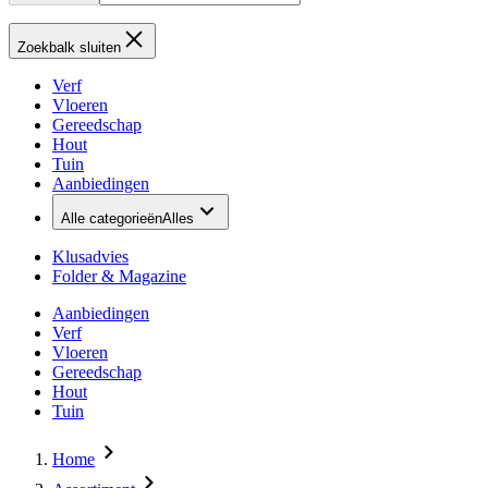
Zoekbalk sluiten
Verf
Vloeren
Gereedschap
Hout
Tuin
Aanbiedingen
Alle categorieën
Alles
Klusadvies
Folder & Magazine
Aanbiedingen
Verf
Vloeren
Gereedschap
Hout
Tuin
Home