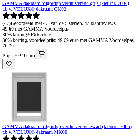
GAMMA dakraam rolgordijn verduisterend grijs (kleurnr. 7004)
t.b.v. VELUX® dakraam CK02
(
47
)
Beoordeeld met 4.1 van de 5 sterren, 47 klantreviews
49.69
met GAMMA Voordeelpas
30% korting
30% korting
30% korting, voordeelprijs: 49.69 euro met GAMMA Voordeelpas
70
.
99
Prijs: 70.99 euro
GAMMA dakraam rolgordijn verduisterend zwart (kleurnr. 7005)
t.b.v. VELUX® dakraam MK08