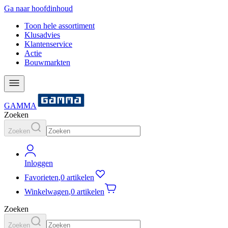
Ga naar hoofdinhoud
Toon hele assortiment
Klusadvies
Klantenservice
Actie
Bouwmarkten
GAMMA
Zoeken
Zoeken
Inloggen
Favorieten
,
0 artikelen
Winkelwagen
,
0 artikelen
Zoeken
Zoeken