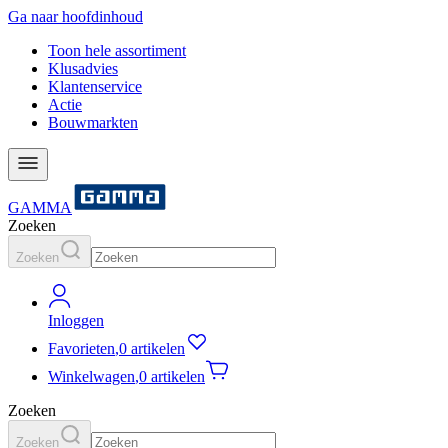
Ga naar hoofdinhoud
Toon hele assortiment
Klusadvies
Klantenservice
Actie
Bouwmarkten
GAMMA
Zoeken
Zoeken
Inloggen
Favorieten
,
0 artikelen
Winkelwagen
,
0 artikelen
Zoeken
Zoeken