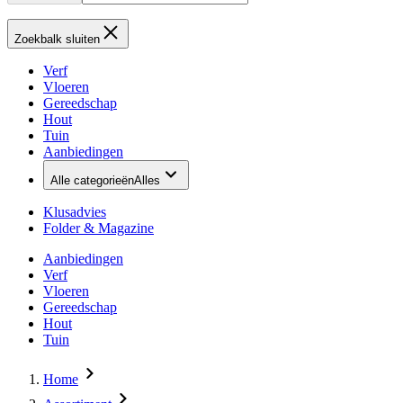
Zoekbalk sluiten
Verf
Vloeren
Gereedschap
Hout
Tuin
Aanbiedingen
Alle categorieën
Alles
Klusadvies
Folder & Magazine
Aanbiedingen
Verf
Vloeren
Gereedschap
Hout
Tuin
Home