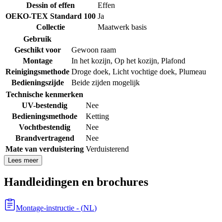
Dessin of effen
Effen
OEKO-TEX Standard 100
Ja
Collectie
Maatwerk basis
Gebruik
Geschikt voor
Gewoon raam
Montage
In het kozijn
,
Op het kozijn
,
Plafond
Reinigingsmethode
Droge doek
,
Licht vochtige doek
,
Plumeau
Bedieningszijde
Beide zijden mogelijk
Technische kenmerken
UV-bestendig
Nee
Bedieningsmethode
Ketting
Vochtbestendig
Nee
Brandvertragend
Nee
Mate van verduistering
Verduisterend
Lees meer
Handleidingen en brochures
Montage-instructie
- (
NL
)