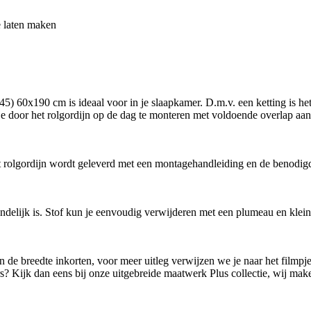
e laten maken
) 60x190 cm is ideaal voor in je slaapkamer. D.m.v. een ketting is het 
 je door het rolgordijn op de dag te monteren met voldoende overlap aan 
Het rolgordijn wordt geleverd met een montagehandleiding en de benodig
endelijk is. Stof kun je eenvoudig verwijderen met een plumeau en klei
lf in de breedte inkorten, voor meer uitleg verwijzen we je naar het film
rs? Kijk dan eens bij onze uitgebreide maatwerk Plus collectie, wij ma