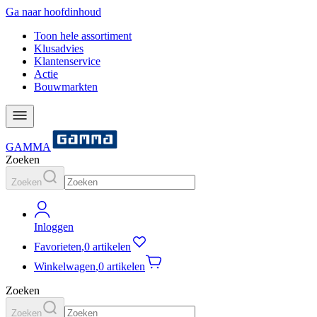
Ga naar hoofdinhoud
Toon hele assortiment
Klusadvies
Klantenservice
Actie
Bouwmarkten
GAMMA
Zoeken
Zoeken
Inloggen
Favorieten
,
0 artikelen
Winkelwagen
,
0 artikelen
Zoeken
Zoeken