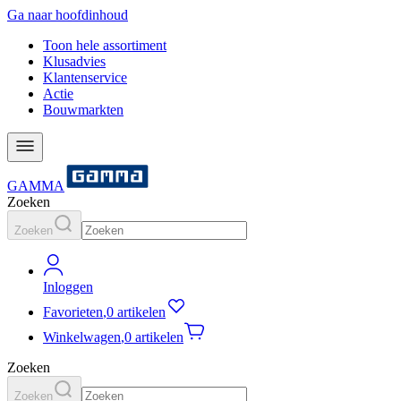
Ga naar hoofdinhoud
Toon hele assortiment
Klusadvies
Klantenservice
Actie
Bouwmarkten
GAMMA
Zoeken
Zoeken
Inloggen
Favorieten
,
0 artikelen
Winkelwagen
,
0 artikelen
Zoeken
Zoeken