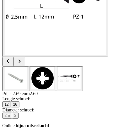
Prijs: 2.69 euro
2
.
69
Lengte schroef
:
12
16
Diameter schroef
:
2.5
3
Online
bijna uitverkocht