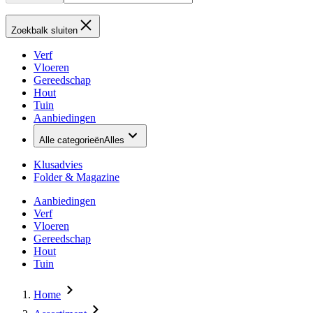
Zoekbalk sluiten
Verf
Vloeren
Gereedschap
Hout
Tuin
Aanbiedingen
Alle categorieën
Alles
Klusadvies
Folder & Magazine
Aanbiedingen
Verf
Vloeren
Gereedschap
Hout
Tuin
Home