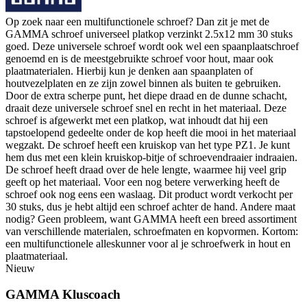
Op zoek naar een multifunctionele schroef? Dan zit je met de
GAMMA schroef universeel platkop verzinkt 2.5x12 mm 30 stuks
goed. Deze universele schroef wordt ook wel een spaanplaatschroef
genoemd en is de meestgebruikte schroef voor hout, maar ook
plaatmaterialen. Hierbij kun je denken aan spaanplaten of
houtvezelplaten en ze zijn zowel binnen als buiten te gebruiken.
Door de extra scherpe punt, het diepe draad en de dunne schacht,
draait deze universele schroef snel en recht in het materiaal. Deze
schroef is afgewerkt met een platkop, wat inhoudt dat hij een
tapstoelopend gedeelte onder de kop heeft die mooi in het materiaal
wegzakt. De schroef heeft een kruiskop van het type PZ1. Je kunt
hem dus met een klein kruiskop-bitje of schroevendraaier indraaien.
De schroef heeft draad over de hele lengte, waarmee hij veel grip
geeft op het materiaal. Voor een nog betere verwerking heeft de
schroef ook nog eens een waslaag. Dit product wordt verkocht per
30 stuks, dus je hebt altijd een schroef achter de hand. Andere maat
nodig? Geen probleem, want GAMMA heeft een breed assortiment
van verschillende materialen, schroefmaten en kopvormen. Kortom:
een multifunctionele alleskunner voor al je schroefwerk in hout en
plaatmateriaal.
Nieuw
GAMMA Kluscoach