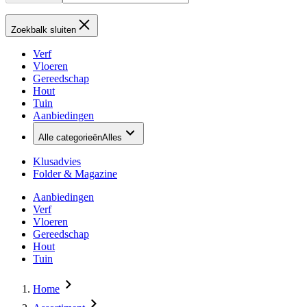
Zoekbalk sluiten
Verf
Vloeren
Gereedschap
Hout
Tuin
Aanbiedingen
Alle categorieën
Alles
Klusadvies
Folder & Magazine
Aanbiedingen
Verf
Vloeren
Gereedschap
Hout
Tuin
Home