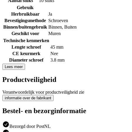
Aantal stuks
10 stuks
Gebruik
Herbruikbaar
Ja
Bevestigingsmethode
Schroeven
Binnen/buitengebruik
Binnen
,
Buiten
Geschikt voor
Muren
Technische kenmerken
Lengte schroef
45 mm
CE keurmerk
Nee
Diameter schroef
3.8 mm
Lees meer
Productveiligheid
Verantwoordelijk voor productveiligheid zie
informatie over de fabrikant
Bestel- en bezorginformatie
Bezorgd door PostNL