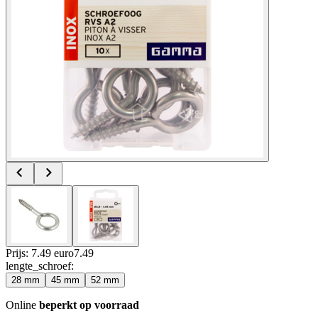
Prijs: 7.49 euro
7
.
49
lengte_schroef
:
28 mm
45 mm
52 mm
Online
beperkt op voorraad