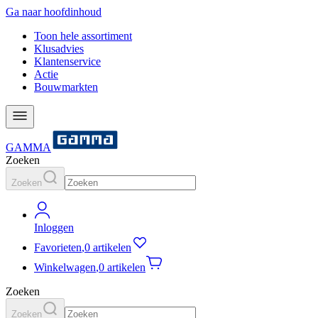
Ga naar hoofdinhoud
Toon hele assortiment
Klusadvies
Klantenservice
Actie
Bouwmarkten
GAMMA
Zoeken
Zoeken
Inloggen
Favorieten
,
0 artikelen
Winkelwagen
,
0 artikelen
Zoeken
Zoeken