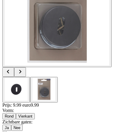
Prijs: 9.99 euro
9
.
99
Vorm
:
Rond
Vierkant
Zichtbare gaten
:
Ja
Nee