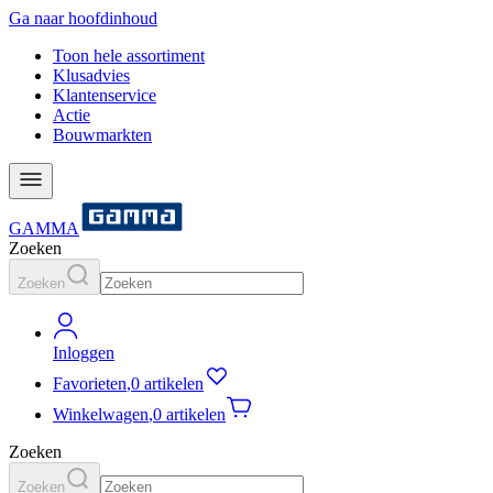
Ga naar hoofdinhoud
Toon hele assortiment
Klusadvies
Klantenservice
Actie
Bouwmarkten
GAMMA
Zoeken
Zoeken
Inloggen
Favorieten
,
0 artikelen
Winkelwagen
,
0 artikelen
Zoeken
Zoeken