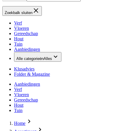
Zoekbalk sluiten
Verf
Vloeren
Gereedschap
Hout
Tuin
Aanbiedingen
Alle categorieën
Alles
Klusadvies
Folder & Magazine
Aanbiedingen
Verf
Vloeren
Gereedschap
Hout
Tuin
Home