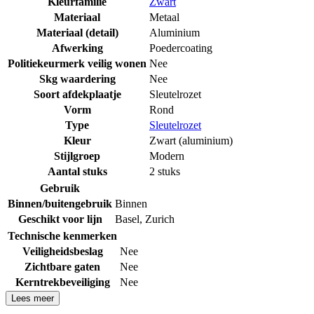
Kleurfamilie
Zwart
Materiaal
Metaal
Materiaal (detail)
Aluminium
Afwerking
Poedercoating
Politiekeurmerk veilig wonen
Nee
Skg waardering
Nee
Soort afdekplaatje
Sleutelrozet
Vorm
Rond
Type
Sleutelrozet
Kleur
Zwart (aluminium)
Stijlgroep
Modern
Aantal stuks
2 stuks
Gebruik
Binnen/buitengebruik
Binnen
Geschikt voor lijn
Basel
,
Zurich
Technische kenmerken
Veiligheidsbeslag
Nee
Zichtbare gaten
Nee
Kerntrekbeveiliging
Nee
Lees meer