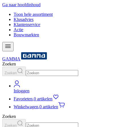
Ga naar hoofdinhoud
Toon hele assortiment
Klusadvies
Klantenservice
Actie
Bouwmarkten
GAMMA
Zoeken
Zoeken
Inloggen
Favorieten
,
0 artikelen
Winkelwagen
,
0 artikelen
Zoeken
Zoeken