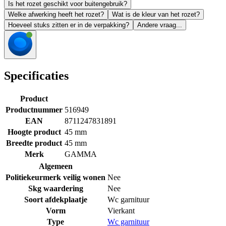
Is het rozet geschikt voor buitengebruik?
Welke afwerking heeft het rozet?
Wat is de kleur van het rozet?
Hoeveel stuks zitten er in de verpakking?
Andere vraag...
Specificaties
Product
Productnummer
516949
EAN
8711247831891
Hoogte product
45 mm
Breedte product
45 mm
Merk
GAMMA
Algemeen
Politiekeurmerk veilig wonen
Nee
Skg waardering
Nee
Soort afdekplaatje
Wc garnituur
Vorm
Vierkant
Type
Wc garnituur