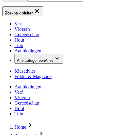
Zoekbalk sluiten
Verf
Vloeren
Gereedschap
Hout
Tuin
Aanbiedingen
Alle categorieën
Alles
Klusadvies
Folder & Magazine
Aanbiedingen
Verf
Vloeren
Gereedschap
Hout
Tuin
Home