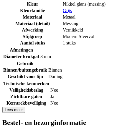
Kleur
Nikkel glans (messing)
Kleurfamilie
Grijs
Materiaal
Metaal
Materiaal (detail)
Messing
Afwerking
Vernikkeld
Stijlgroep
Modern Sfeervol
Aantal stuks
1 stuks
Afmetingen
Diameter krukgat
8 mm
Gebruik
Binnen/buitengebruik
Binnen
Geschikt voor lijn
Darling
Technische kenmerken
Veiligheidsbeslag
Nee
Zichtbare gaten
Ja
Kerntrekbeveiliging
Nee
Lees meer
Bestel- en bezorginformatie