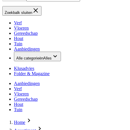
Zoekbalk sluiten
Verf
Vloeren
Gereedschap
Hout
Tuin
Aanbiedingen
Alle categorieën
Alles
Klusadvies
Folder & Magazine
Aanbiedingen
Verf
Vloeren
Gereedschap
Hout
Tuin
Home