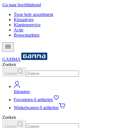
Ga naar hoofdinhoud
Toon hele assortiment
Klusadvies
Klantenservice
Actie
Bouwmarkten
GAMMA
Zoeken
Zoeken
Inloggen
Favorieten
,
0 artikelen
Winkelwagen
,
0 artikelen
Zoeken
Zoeken