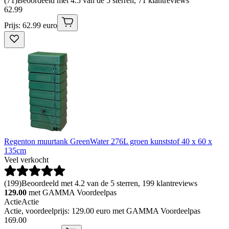
(
71
)
Beoordeeld met 4.5 van de 5 sterren, 71 klantreviews
62
.
99
Prijs: 62.99 euro
Regenton muurtank GreenWater 276L groen kunststof 40 x 60 x
135cm
Veel verkocht
(
199
)
Beoordeeld met 4.2 van de 5 sterren, 199 klantreviews
129.00
met GAMMA Voordeelpas
Actie
Actie
Actie, voordeelprijs: 129.00 euro met GAMMA Voordeelpas
169
.
00