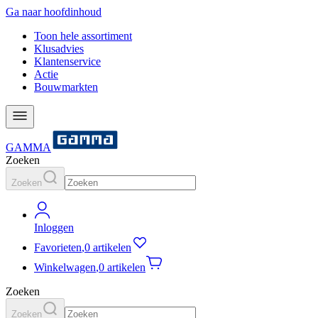
Ga naar hoofdinhoud
Toon hele assortiment
Klusadvies
Klantenservice
Actie
Bouwmarkten
GAMMA
Zoeken
Zoeken
Inloggen
Favorieten
,
0 artikelen
Winkelwagen
,
0 artikelen
Zoeken
Zoeken