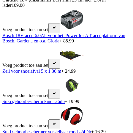
lader
109.00
Voeg product toe aan set
Bosch 18V accu 6.0Ah voor het 'Power for All' accuplatform van
Bosch, Gardena en o.a. Gloria
+ 85.99
Voeg product toe aan set
Zeil voor snoeiafval 5 x 1,30 m
+ 24.99
Voeg product toe aan set
Suki gehoorbescherm kind -26db
+ 19.99
Voeg product toe aan set
Suki gehoorbeschermer verstelbaar rood -24Db
+ 16.29