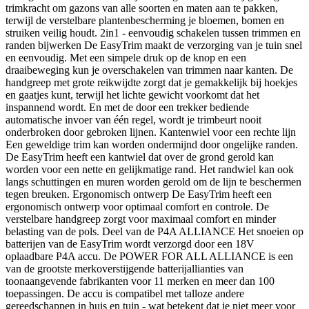
trimkracht om gazons van alle soorten en maten aan te pakken,
terwijl de verstelbare plantenbescherming je bloemen, bomen en
struiken veilig houdt. 2in1 - eenvoudig schakelen tussen trimmen en
randen bijwerken De EasyTrim maakt de verzorging van je tuin snel
en eenvoudig. Met een simpele druk op de knop en een
draaibeweging kun je overschakelen van trimmen naar kanten. De
handgreep met grote reikwijdte zorgt dat je gemakkelijk bij hoekjes
en gaatjes kunt, terwijl het lichte gewicht voorkomt dat het
inspannend wordt. En met de door een trekker bediende
automatische invoer van één regel, wordt je trimbeurt nooit
onderbroken door gebroken lijnen. Kantenwiel voor een rechte lijn
Een geweldige trim kan worden ondermijnd door ongelijke randen.
De EasyTrim heeft een kantwiel dat over de grond gerold kan
worden voor een nette en gelijkmatige rand. Het randwiel kan ook
langs schuttingen en muren worden gerold om de lijn te beschermen
tegen breuken. Ergonomisch ontwerp De EasyTrim heeft een
ergonomisch ontwerp voor optimaal comfort en controle. De
verstelbare handgreep zorgt voor maximaal comfort en minder
belasting van de pols. Deel van de P4A ALLIANCE Het snoeien op
batterijen van de EasyTrim wordt verzorgd door een 18V
oplaadbare P4A accu. De POWER FOR ALL ALLIANCE is een
van de grootste merkoverstijgende batterijallianties van
toonaangevende fabrikanten voor 11 merken en meer dan 100
toepassingen. De accu is compatibel met talloze andere
gereedschappen in huis en tuin - wat betekent dat je niet meer voor