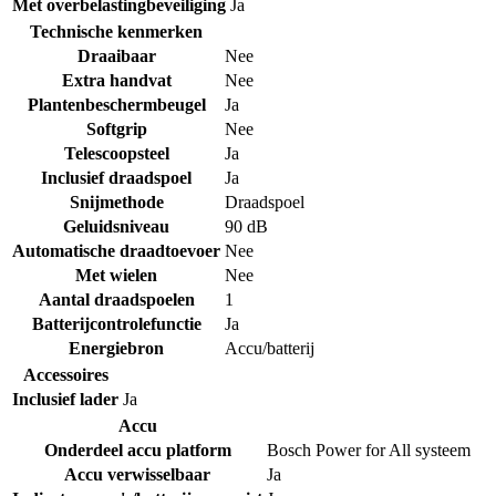
Met overbelastingbeveiliging
Ja
Technische kenmerken
Draaibaar
Nee
Extra handvat
Nee
Plantenbeschermbeugel
Ja
Softgrip
Nee
Telescoopsteel
Ja
Inclusief draadspoel
Ja
Snijmethode
Draadspoel
Geluidsniveau
90 dB
Automatische draadtoevoer
Nee
Met wielen
Nee
Aantal draadspoelen
1
Batterijcontrolefunctie
Ja
Energiebron
Accu/batterij
Accessoires
Inclusief lader
Ja
Accu
Onderdeel accu platform
Bosch Power for All systeem
Accu verwisselbaar
Ja