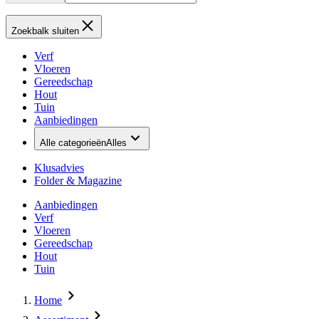
Zoekbalk sluiten
Verf
Vloeren
Gereedschap
Hout
Tuin
Aanbiedingen
Alle categorieën
Alles
Klusadvies
Folder & Magazine
Aanbiedingen
Verf
Vloeren
Gereedschap
Hout
Tuin
Home