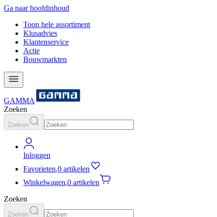
Ga naar hoofdinhoud
Toon hele assortiment
Klusadvies
Klantenservice
Actie
Bouwmarkten
GAMMA
Zoeken
Zoeken
Inloggen
Favorieten
,
0 artikelen
Winkelwagen
,
0 artikelen
Zoeken
Zoeken