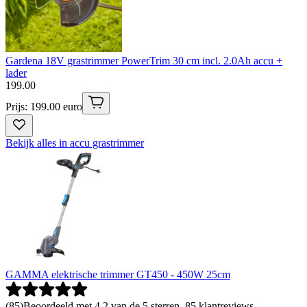
Gardena 18V grastrimmer PowerTrim 30 cm incl. 2.0Ah accu +
lader
199
.
00
Prijs: 199.00 euro
Bekijk alles in accu grastrimmer
GAMMA elektrische trimmer GT450 - 450W 25cm
(
85
)
Beoordeeld met 4.2 van de 5 sterren, 85 klantreviews