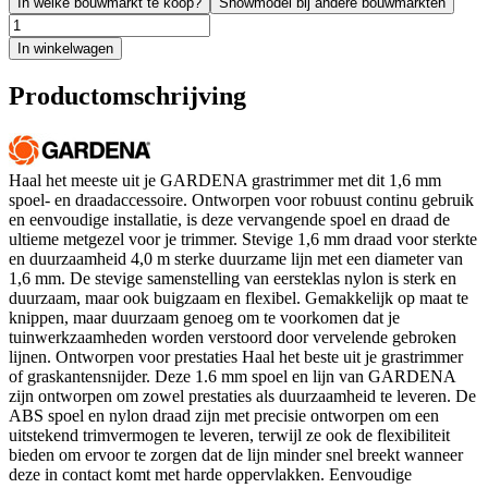
In welke bouwmarkt te koop?
Showmodel bij andere bouwmarkten
In winkelwagen
Productomschrijving
Haal het meeste uit je GARDENA grastrimmer met dit 1,6 mm
spoel- en draadaccessoire. Ontworpen voor robuust continu gebruik
en eenvoudige installatie, is deze vervangende spoel en draad de
ultieme metgezel voor je trimmer. Stevige 1,6 mm draad voor sterkte
en duurzaamheid 4,0 m sterke duurzame lijn met een diameter van
1,6 mm. De stevige samenstelling van eersteklas nylon is sterk en
duurzaam, maar ook buigzaam en flexibel. Gemakkelijk op maat te
knippen, maar duurzaam genoeg om te voorkomen dat je
tuinwerkzaamheden worden verstoord door vervelende gebroken
lijnen. Ontworpen voor prestaties Haal het beste uit je grastrimmer
of graskantensnijder. Deze 1.6 mm spoel en lijn van GARDENA
zijn ontworpen om zowel prestaties als duurzaamheid te leveren. De
ABS spoel en nylon draad zijn met precisie ontworpen om een
uitstekend trimvermogen te leveren, terwijl ze ook de flexibiliteit
bieden om ervoor te zorgen dat de lijn minder snel breekt wanneer
deze in contact komt met harde oppervlakken. Eenvoudige