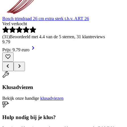
Bosch trimdraad 26 cm extra sterk t.b.v. ART 26
Veel verkocht
(
31
)
Beoordeeld met 4.4 van de 5 sterren, 31 klantreviews
9
.
79
Prijs: 9.79 euro
Klusadviezen
Bekijk onze handige
klusadviezen
Hulp nodig bij je klus?