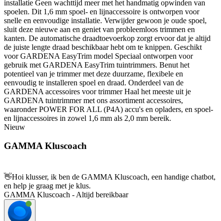
installatie Geen wachttijd meer met het handmatig opwinden van
spoelen. Dit 1,6 mm spoel- en lijnaccessoire is ontworpen voor
snelle en eenvoudige installatie. Verwijder gewoon je oude spoel,
sluit deze nieuwe aan en geniet van probleemloos trimmen en
kanten. De automatische draadtoevoerkop zorgt ervoor dat je altijd
de juiste lengte draad beschikbaar hebt om te knippen. Geschikt
voor GARDENA EasyTrim model Speciaal ontworpen voor
gebruik met GARDENA EasyTrim tuintrimmers. Benut het
potentieel van je trimmer met deze duurzame, flexibele en
eenvoudig te installeren spoel en draad. Onderdeel van de
GARDENA accessoires voor trimmer Haal het meeste uit je
GARDENA tuintrimmer met ons assortiment accessoires,
waaronder POWER FOR ALL (P4A) accu's en opladers, en spoel-
en lijnaccessoires in zowel 1,6 mm als 2,0 mm bereik.
Nieuw
GAMMA Kluscoach
👋
Hoi klusser, ik ben de GAMMA Kluscoach, een handige chatbot,
en help je graag met je klus.
GAMMA Kluscoach - Altijd bereikbaar