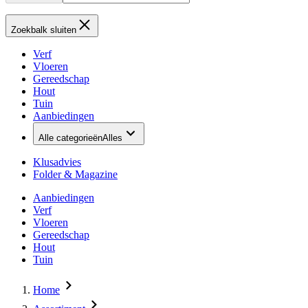
Zoekbalk sluiten
Verf
Vloeren
Gereedschap
Hout
Tuin
Aanbiedingen
Alle categorieën
Alles
Klusadvies
Folder & Magazine
Aanbiedingen
Verf
Vloeren
Gereedschap
Hout
Tuin
Home