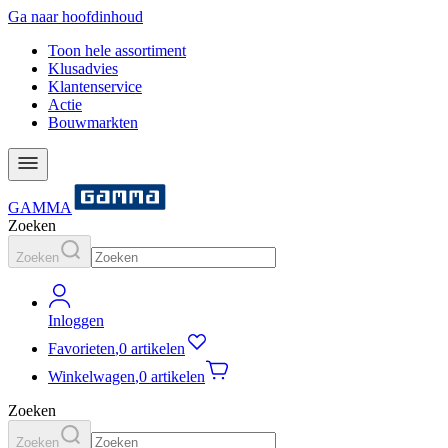
Ga naar hoofdinhoud
Toon hele assortiment
Klusadvies
Klantenservice
Actie
Bouwmarkten
GAMMA
Zoeken
Zoeken
Inloggen
Favorieten
,
0 artikelen
Winkelwagen
,
0 artikelen
Zoeken
Zoeken