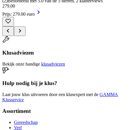
(
2
)
Beoordeeld met 5.0 van de 5 sterren, 2 klantreviews
279
.
00
Prijs: 279.00 euro
Klusadviezen
Bekijk onze handige
klusadviezen
Hulp nodig bij je klus?
Laat jouw klus uitvoeren door een klusexpert met de
GAMMA
Klusservice
Assortiment
Gereedschap
Verf