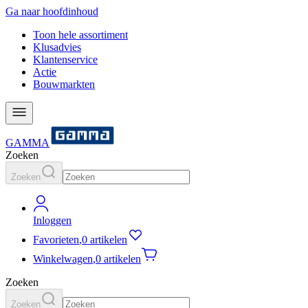
Ga naar hoofdinhoud
Toon hele assortiment
Klusadvies
Klantenservice
Actie
Bouwmarkten
GAMMA
Zoeken
Zoeken
Inloggen
Favorieten
,
0 artikelen
Winkelwagen
,
0 artikelen
Zoeken
Zoeken