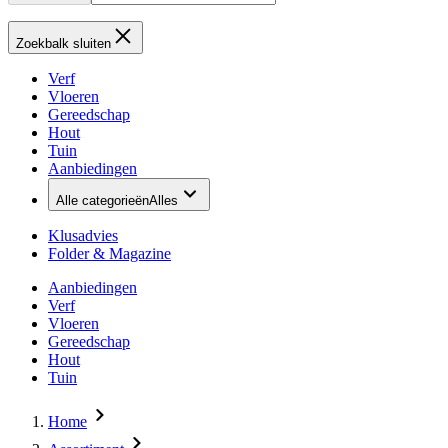
Zoekbalk sluiten
Verf
Vloeren
Gereedschap
Hout
Tuin
Aanbiedingen
Alle categorieën
Alles
Klusadvies
Folder & Magazine
Aanbiedingen
Verf
Vloeren
Gereedschap
Hout
Tuin
Home