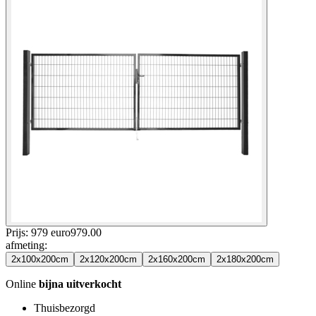
Prijs: 979 euro
979
.
00
afmeting
:
2x100x200cm
2x120x200cm
2x160x200cm
2x180x200cm
Online
bijna uitverkocht
Thuisbezorgd