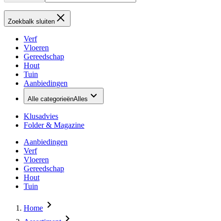
Zoekbalk sluiten
Verf
Vloeren
Gereedschap
Hout
Tuin
Aanbiedingen
Alle categorieën
Alles
Klusadvies
Folder & Magazine
Aanbiedingen
Verf
Vloeren
Gereedschap
Hout
Tuin
Home