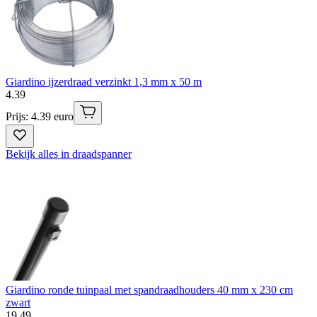
Giardino ijzerdraad verzinkt 1,3 mm x 50 m
4
.
39
Prijs: 4.39 euro
Bekijk alles in draadspanner
Giardino ronde tuinpaal met spandraadhouders 40 mm x 230 cm
zwart
19
.
49