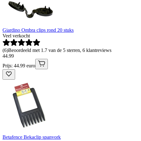
Giardino Ombra clips rond 20 stuks
Veel verkocht
(
6
)
Beoordeeld met 1.7 van de 5 sterren, 6 klantreviews
44
.
99
Prijs: 44.99 euro
Betafence Bekaclip spanvork