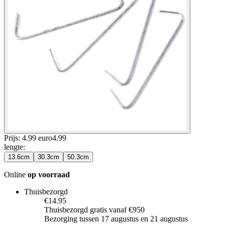
Prijs: 4.99 euro
4
.
99
lengte
:
13.6cm
30.3cm
50.3cm
Online
op voorraad
Thuisbezorgd
€14.95
Thuisbezorgd gratis vanaf €950
Bezorging tussen 17 augustus en 21 augustus