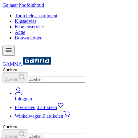
Ga naar hoofdinhoud
Toon hele assortiment
Klusadvies
Klantenservice
Actie
Bouwmarkten
GAMMA
Zoeken
Zoeken
Inloggen
Favorieten
,
0 artikelen
Winkelwagen
,
0 artikelen
Zoeken
Zoeken