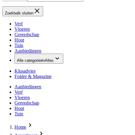
Zoekbalk sluiten
Verf
Vloeren
Gereedschap
Hout
Tuin
Aanbiedingen
Alle categorieën
Alles
Klusadvies
Folder & Magazine
Aanbiedingen
Verf
Vloeren
Gereedschap
Hout
Tuin
Home