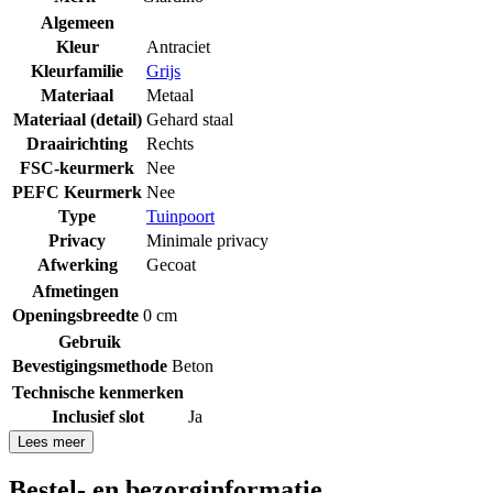
Algemeen
Kleur
Antraciet
Kleurfamilie
Grijs
Materiaal
Metaal
Materiaal (detail)
Gehard staal
Draairichting
Rechts
FSC-keurmerk
Nee
PEFC Keurmerk
Nee
Type
Tuinpoort
Privacy
Minimale privacy
Afwerking
Gecoat
Afmetingen
Openingsbreedte
0 cm
Gebruik
Bevestigingsmethode
Beton
Technische kenmerken
Inclusief slot
Ja
Lees meer
Bestel- en bezorginformatie