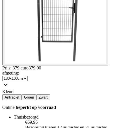
Prijs: 379 euro
379
.
00
afmeting
:
Kleur
:
Antraciet
Groen
Zwart
Online
beperkt op voorraad
Thuisbezorgd
€69.95
Bezorging tussen 17 augustus en 21 augustus