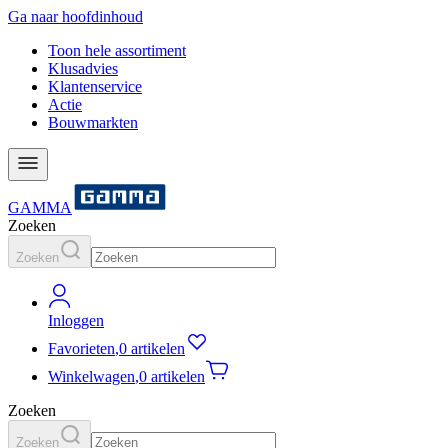
Ga naar hoofdinhoud
Toon hele assortiment
Klusadvies
Klantenservice
Actie
Bouwmarkten
GAMMA
Zoeken
Zoeken
Inloggen
Favorieten
,
0 artikelen
Winkelwagen
,
0 artikelen
Zoeken
Zoeken