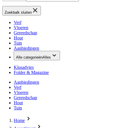
Zoekbalk sluiten
Verf
Vloeren
Gereedschap
Hout
Tuin
Aanbiedingen
Alle categorieën
Alles
Klusadvies
Folder & Magazine
Aanbiedingen
Verf
Vloeren
Gereedschap
Hout
Tuin
Home