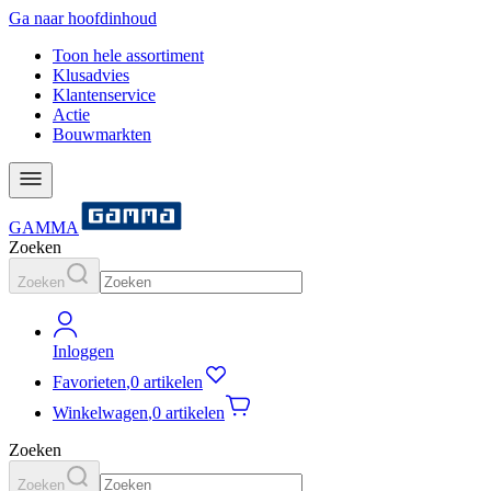
Ga naar hoofdinhoud
Toon hele assortiment
Klusadvies
Klantenservice
Actie
Bouwmarkten
GAMMA
Zoeken
Zoeken
Inloggen
Favorieten
,
0 artikelen
Winkelwagen
,
0 artikelen
Zoeken
Zoeken