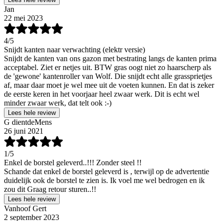
Jan
22 mei 2023
4
/5
Snijdt kanten naar verwachting (elektr versie)
Snijdt de kanten van ons gazon met bestrating langs de kanten prima
acceptabel. Ziet er netjes uit. BTW gras oogt niet zo haarscherp als
de 'gewone' kantenroller van Wolf. Die snijdt echt alle grassprietjes
af, maar daar moet je wel mee uit de voeten kunnen. En dat is zeker
de eerste keren in het voorjaar heel zwaar werk. Dit is echt wel
minder zwaar werk, dat telt ook :-)
Lees hele review
G dientdeMens
26 juni 2021
1
/5
Enkel de borstel geleverd..!!! Zonder steel !!
Schande dat enkel de borstel geleverd is , terwijl op de advertentie
duidelijk ook de borstel te zien is. Ik voel me wel bedrogen en ik
zou dit Graag retour sturen..!!
Lees hele review
Vanhoof Gert
2 september 2023