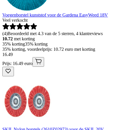
Voegenborstel kunststof voor de Gardena EasyWeed 18V
Veel verkocht
(
4
)
Beoordeeld met 4.3 van de 5 sterren, 4 klantreviews
10.72
met korting
35% korting
35% korting
35% korting, voordeelprijs: 10.72 euro met korting
16
.
49
Prijs: 16.49 euro
SKIL Nylon borstels (2610Z02973) voor de SKIL 20V