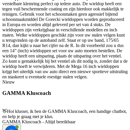
verstelbare klemring perfect op iedere auto. De wieldop heeft een
tegen vuil beschermende coating en zijn hierdoor ook makkelijk te
reinigen. Gebruik voor het schoonmaken geen agressief bijtend
schoonmaakmiddel De Gorecki wieldoppen worden geproduceerd
in Europa en worden altijd geleverd per set van 4 stuks. De
wieldoppen zijn verkrijgbaar in verschillende modellen en inch
maten. Welke wieldoppen geschikt zijn voor uw stalen velgen kunt
u terugvinden op de autoband zelf. Staat er op uw band, 175/65
R14, dan kijkt u naar het cijfer na de R. In dit voorbeeld zou u dus
een 14” (inch) wieldoppen set voor uw auto moeten bestellen. De
wieldop heeft een uitsparing, plaats de uitsparing over het ventiel.
Zo kunt u gemakkelijk bij het ventiel als dit nodig is, zonder dat u de
wieldop hoeft te verwijderen. Met de Mega 16 inch wieldoppen
krijgt het uiterlijk van uw auto direct een nieuwe sportieve uitstraling
en maskeert u eventuele roestige stalen velgen.
Nieuw
GAMMA Kluscoach
👋
Hoi klusser, ik ben de GAMMA Kluscoach, een handige chatbot,
en help je graag met je klus.
GAMMA Kluscoach - Altijd bereikbaar