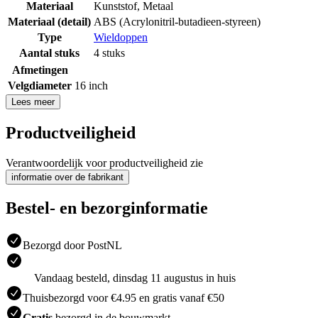
Materiaal
Kunststof
,
Metaal
Materiaal (detail)
ABS (Acrylonitril-butadieen-styreen)
Type
Wieldoppen
Aantal stuks
4 stuks
Afmetingen
Velgdiameter
16 inch
Lees meer
Productveiligheid
Verantwoordelijk voor productveiligheid zie
informatie over de fabrikant
Bestel- en bezorginformatie
Bezorgd door PostNL
Vandaag besteld, dinsdag 11 augustus in huis
Thuisbezorgd voor €4.95 en gratis vanaf €50
Gratis
bezorgd in de bouwmarkt