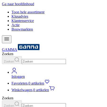
Ga naar hoofdinhoud
Toon hele assortiment
Klusadvies
Klantenservice
Actie
Bouwmarkten
GAMMA
Zoeken
Zoeken
Inloggen
Favorieten
,
0 artikelen
Winkelwagen
,
0 artikelen
Zoeken
Zoeken