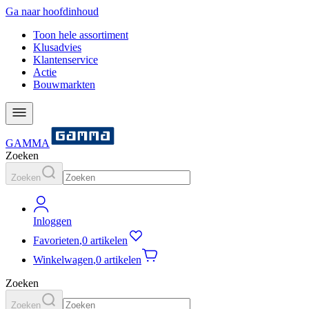
Ga naar hoofdinhoud
Toon hele assortiment
Klusadvies
Klantenservice
Actie
Bouwmarkten
GAMMA
Zoeken
Zoeken
Inloggen
Favorieten
,
0 artikelen
Winkelwagen
,
0 artikelen
Zoeken
Zoeken