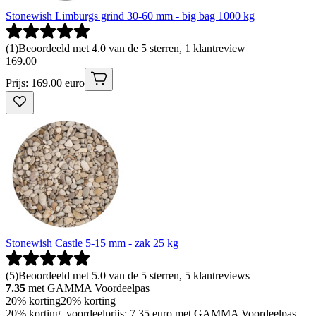
Stonewish Limburgs grind 30-60 mm - big bag 1000 kg
(
1
)
Beoordeeld met 4.0 van de 5 sterren, 1 klantreview
169
.
00
Prijs: 169.00 euro
Stonewish Castle 5-15 mm - zak 25 kg
(
5
)
Beoordeeld met 5.0 van de 5 sterren, 5 klantreviews
7.35
met GAMMA Voordeelpas
20% korting
20% korting
20% korting, voordeelprijs: 7.35 euro met GAMMA Voordeelpas