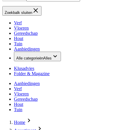
Zoekbalk sluiten
Verf
Vloeren
Gereedschap
Hout
Tuin
Aanbiedingen
Alle categorieën
Alles
Klusadvies
Folder & Magazine
Aanbiedingen
Verf
Vloeren
Gereedschap
Hout
Tuin
Home