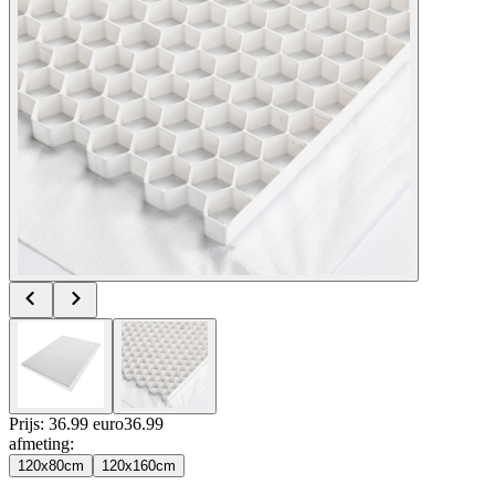
Prijs: 36.99 euro
36
.
99
afmeting
:
120x80cm
120x160cm