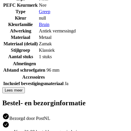
PEFC Keurmerk
Nee
Type
Greep
Kleur
null
Kleurfamilie
Bruin
Afwerking
Antiek vermessingd
Materiaal
Metaal
Materiaal (detail)
Zamak
Stijlgroep
Klassiek
Aantal stuks
1 stuks
Afmetingen
Afstand schroefgaten
96 mm
Accessoires
Inclusief bevestigingsmateriaal
Ja
Lees meer
Bestel- en bezorginformatie
Bezorgd door PostNL