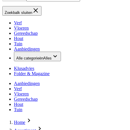
Zoekbalk sluiten
Verf
Vloeren
Gereedschap
Hout
Tuin
Aanbiedingen
Alle categorieën
Alles
Klusadvies
Folder & Magazine
Aanbiedingen
Verf
Vloeren
Gereedschap
Hout
Tuin
Home