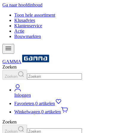
Ga naar hoofdinhoud
Toon hele assortiment
Klusadvies
Klantenservice
Actie
Bouwmarkten
GAMMA
Zoeken
Zoeken
Inloggen
Favorieten
,
0 artikelen
Winkelwagen
,
0 artikelen
Zoeken
Zoeken