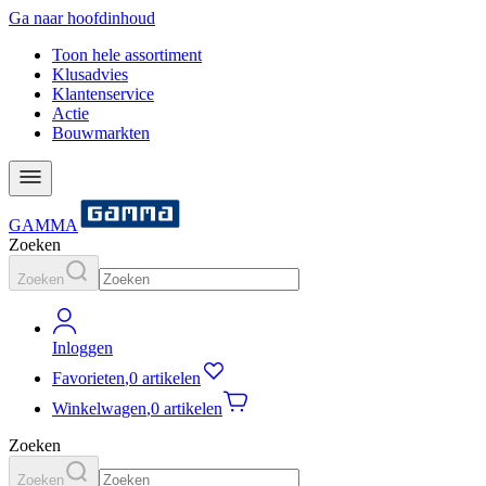
Ga naar hoofdinhoud
Toon hele assortiment
Klusadvies
Klantenservice
Actie
Bouwmarkten
GAMMA
Zoeken
Zoeken
Inloggen
Favorieten
,
0 artikelen
Winkelwagen
,
0 artikelen
Zoeken
Zoeken