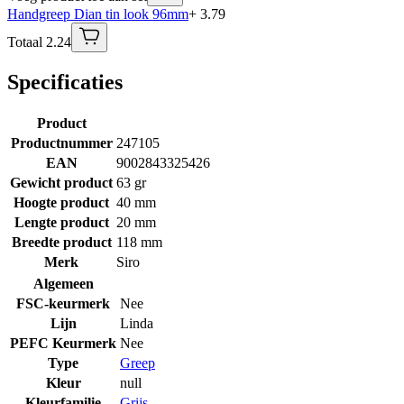
Handgreep Dian tin look 96mm
+ 3.79
Totaal 2.24
Specificaties
Product
Productnummer
247105
EAN
9002843325426
Gewicht product
63 gr
Hoogte product
40 mm
Lengte product
20 mm
Breedte product
118 mm
Merk
Siro
Algemeen
FSC-keurmerk
Nee
Lijn
Linda
PEFC Keurmerk
Nee
Type
Greep
Kleur
null
Kleurfamilie
Grijs