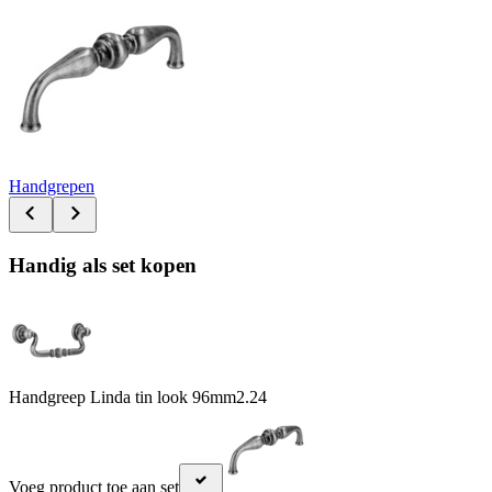
Handgrepen
Handig als set kopen
Handgreep Linda tin look 96mm
2.24
Voeg product toe aan set